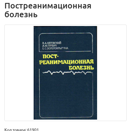
Постреанимационная
болезнь
Код товара:
61901