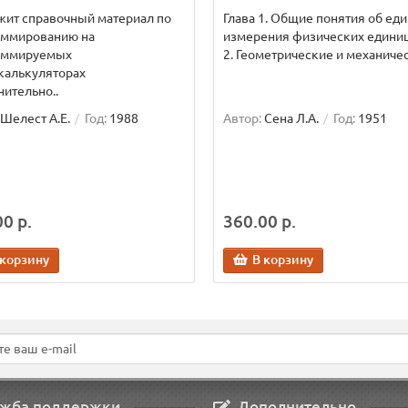
жит справочный материал по
Глава 1. Общие понятия об ед
аммированию на
измерения физических единиц
аммируемых
2. Геометрические и механичес
калькуляторах
ительно..
Шелест А.Е.
Год:
1988
Автор:
Сена Л.А.
Год:
1951
0 р.
360.00 р.
 корзину
В корзину
жба поддержки
Дополнительно