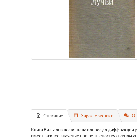
Описание
Характеристики
От
Книга Вильсона посвящена вопросу о диффракции р
имеет важное значение при рентгеноструктурном ан