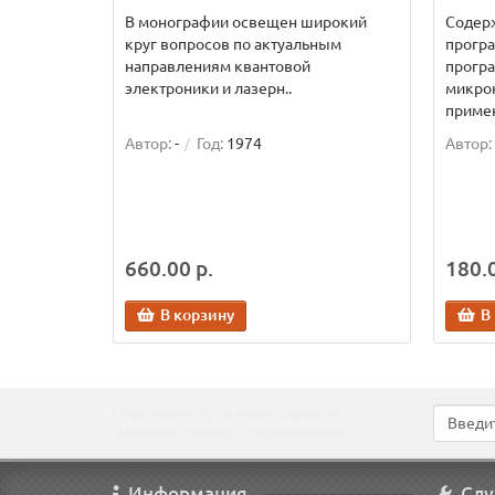
В монографии освещен широкий
Содер
круг вопросов по актуальным
прогр
направлениям квантовой
прогр
электроники и лазерн..
микро
примен
Автор:
-
Год:
1974
Автор:
660.00 р.
180.0
В корзину
В
Подпишитесь на наши новости!
Новинки, скидки, предложения!
Информация
Слу