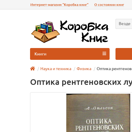
Интернет-магазин "Коробка книг"
О состоянии книг
Везде
Книги
Наука и техника
Физика
Оптика рентгенов
Оптика рентгеновских л