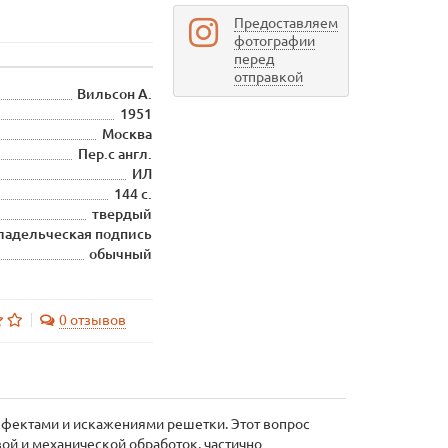
Предоставляем
фотографии
перед
отправкой
Вильсон А.
1951
Москва
Пер.с англ.
ИЛ
144 с.
твердый
ладельческая подпись
обычный
0 отзывов
ефектами и искажениями решетки. Этот вопрос
ой и механической обработок, частично