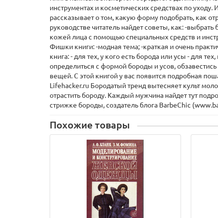
инструментах и косметических средствах по уходу. И
рассказывает о том, какую форму подобрать, как отра
руководстве читатель найдет советы, как: -выбрать 
кожей лица с помощью специальных средств и инстру
Фишки книги: -модная тема; -краткая и очень практ
книга: - для тех, у кого есть борода или усы - для 
определиться с формой бороды и усов, обзавестись
вещей. С этой книгой у вас появится подробная пош
Lifehacker.ru Бородатый тренд вытесняет культ мол
отрастить бороду. Каждый мужчина найдет тут подро
стрижке бороды, создатель блога BarbeChic (www.barb
Похожие товары