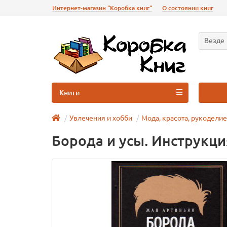
Интернет-магазин "Коробка книг"
О состоянии книг
Везде
Книги
Увлечения и хобби
Мода, красота, рукоделие
Борода и усы. Инструкц