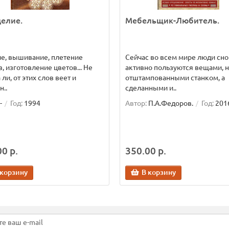
елие.
Мебельщик-Любитель.
е, вышивание, плетение
Сейчас во всем мире люди сно
, изготовление цветов... Не
активно пользуются вещами, 
 ли, от этих слов веет и
отштампованными станком, а
..
сделанными и..
-
Год:
1994
Автор:
П.А.Федоров.
Год:
201
0 р.
350.00 р.
 корзину
В корзину