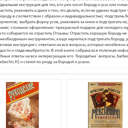
деальная инструкция для тех, кто уже носит бороду и усы или только
стить, ухаживать и даже о том, что делать, если не удачно подстриг
бороду в соответствии с образом и индивидуальностью; -подстричь 
ментов; -выбрать форму усов, ухаживать за ними и подстригать их;
ичная; -стильное оформление; -прекрасный подарок для молодого муж
тех, кто собирается их отрастить Отзывы: Отрастить хорошую бороду 
 необходимым инструментом, а еще научиться подстригать бороду, у
аговая инструкция с ответами на все вопросы, которые неизбежно в
одости и гладковыбритости. В этой книге собрана вся полезная ин
бные ответы на все интересующие его `бородатые` вопросы. barber 
echic.fr) и статей по уходу за бородой и усами.