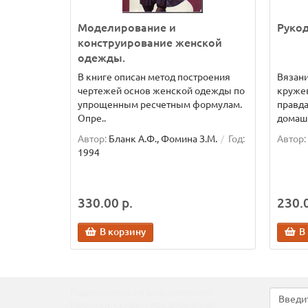
Моделирование и
Рукод
конструирование женской
одежды.
В книге описан метод построения
Вязани
чертежей основ женской одежды по
кружев
упрощенным ресчетным формулам.
правда
Опре..
домашн
Автор:
Бланк А.Ф., Фомина З.М.
Год:
Автор:
1994
330.00 р.
230.0
В корзину
В
Подпишитесь на наши новости!
Новинки, скидки, предложения!