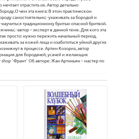
 мечтает отрастить их. Автор детально
 бороду.О чем эта книга: В этом практическом
бороду самостоятельно; -ухаживать за бородой и
 -научиться традиционному бритью опасной бритвой.
чины; -автор – эксперт в данной теме. Для кого эта
не так просто: нужно пережить начальный период,
хаживать за кожей лица и озаботиться уймой других
озникнут в процессе. Артем Козориз, автор
формация для бородачей, усачей и желающих
shop `Франт` Об авторе: Жан Артиньян – мастер по