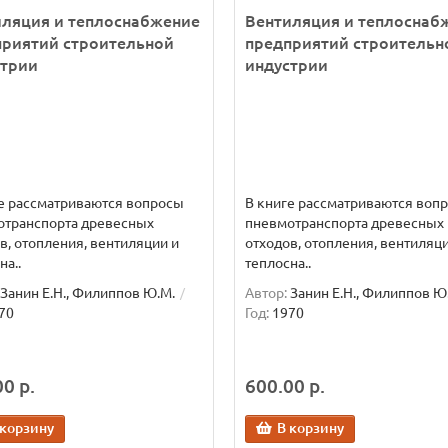
иляция и теплоснабжение
Вентиляция и теплоснаб
приятий строительной
предприятий строительн
стрии
индустрии
е рассматриваются вопросы
В книге рассматриваются воп
отранспорта древесных
пневмотранспорта древесных
в, отопления, вентиляции и
отходов, отопления, вентиляци
на..
теплосна..
Занин Е.Н., Филиппов Ю.М.
Автор:
Занин Е.Н., Филиппов Ю
70
Год:
1970
0 р.
600.00 р.
 корзину
В корзину