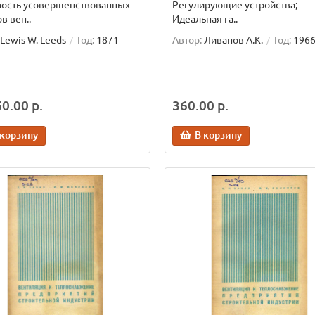
мость усовершенствованных
Регулирующие устройства;
в вен..
Идеальная га..
Lewis W. Leeds
Год:
1871
Автор:
Ливанов А.К.
Год:
196
0.00 р.
360.00 р.
 корзину
В корзину