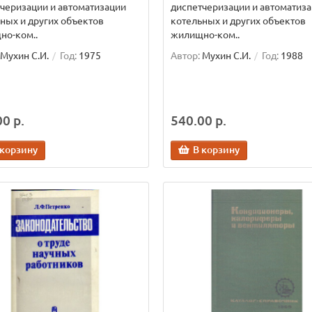
черизации и автоматизации
диспетчеризации и автоматиз
ных и других объектов
котельных и других объектов
но-ком..
жилищно-ком..
Мухин С.И.
Год:
1975
Автор:
Мухин С.И.
Год:
1988
0 р.
540.00 р.
 корзину
В корзину