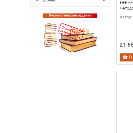
Прочее
значи
методо
Автор:
21 66
В