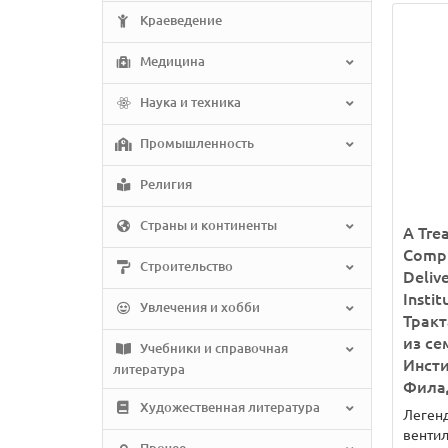
Краеведение
Медицина
Наука и техника
Промышленность
Религия
Страны и континенты
A Trea
Compr
Строительство
Deliv
Instit
Увлечения и хобби
Тракт
из се
Учебники и справочная
Инст
литература
Филад
Художественная литература
Легенд
вентил