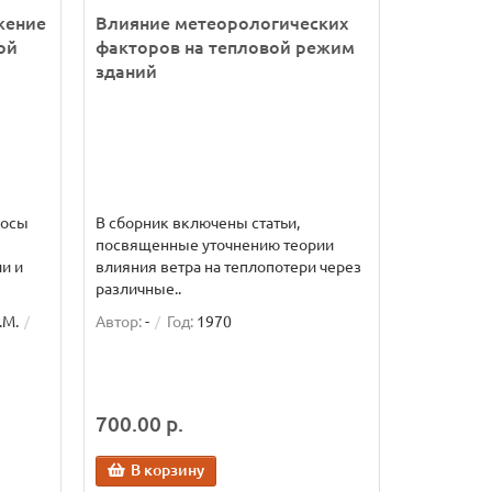
жение
Влияние метеорологических
ой
факторов на тепловой режим
зданий
росы
В сборник включены статьи,
посвященные уточнению теории
и и
влияния ветра на теплопотери через
различные..
.М.
Автор:
-
Год:
1970
700.00 р.
В корзину