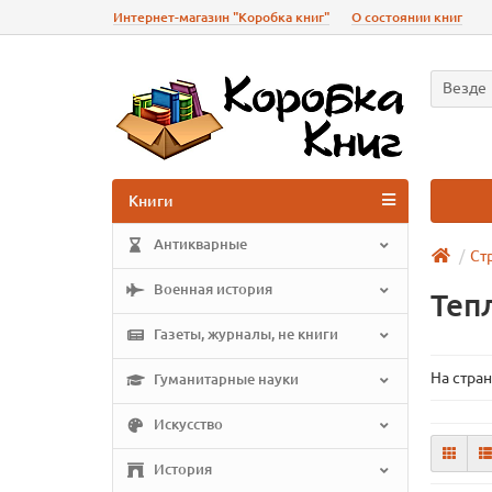
Интернет-магазин "Коробка книг"
О состоянии книг
Везде
Книги
Антикварные
Ст
Военная история
Теп
Газеты, журналы, не книги
На стра
Гуманитарные науки
Искусство
История