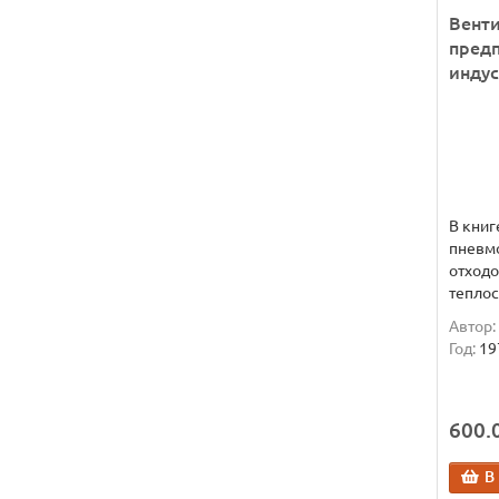
Вент
пред
инду
В книг
пневм
отходо
теплос
Автор:
Год:
19
600.0
В