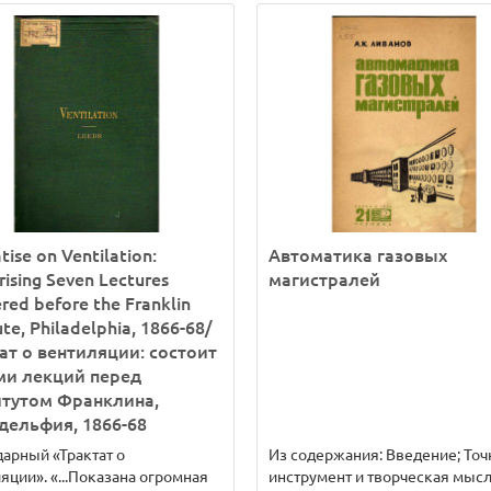
tise on Ventilation:
Автоматика газовых
ising Seven Lectures
магистралей
ered before the Franklin
ute, Philadelphia, 1866-68/
ат о вентиляции: состоит
ми лекций перед
итутом Франклина,
ельфия, 1866-68
арный «Трактат о
Из содержания: Введение; То
яции». «...Показана огромная
инструмент и творческая мысл