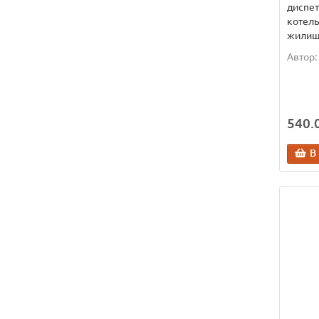
диспет
котель
жилищ
Автор:
540.0
В