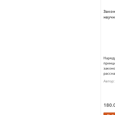
Закон
науч
Наряду
принц
законо
рассма
Автор:
180.0