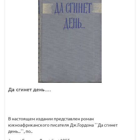
Да сгинет день….
В настоящем издании представлен роман
южноафриканского писателя Дж.Гордона ``Да сгинет
день...``, по..