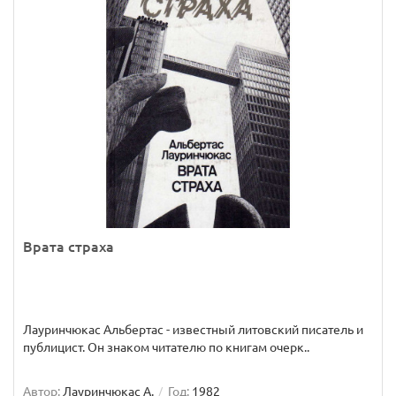
Врата страха
Лауринчюкас Альбертас - известный литовский писатель и
публицист. Он знаком читателю по книгам очерк..
Автор:
Лауринчюкас А.
Год:
1982