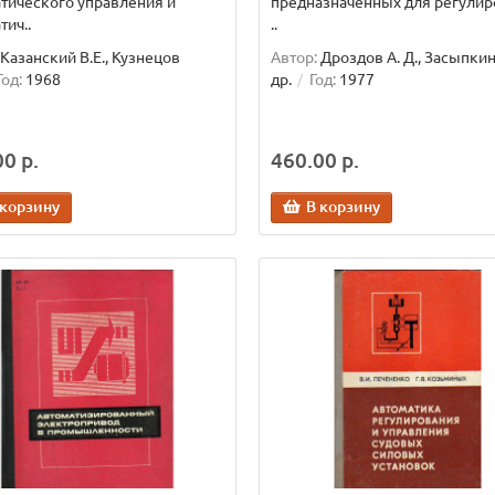
тического управления и
предназначенных для регулир
тич..
..
Казанский В.Е., Кузнецов
Автор:
Дроздов А. Д., Засыпкин 
Год:
1968
др.
Год:
1977
0 р.
460.00 р.
 корзину
В корзину