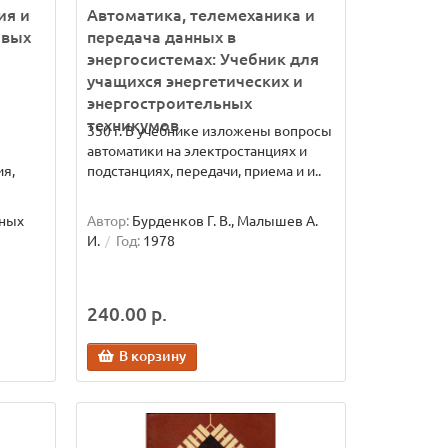
ия и
Автоматика, телемеханика и
овых
передача данных в
энергосистемах: Учебник для
учащихся энергетических и
энергостроительных
техникумов
е
350 г. В учебнике изложены вопросы
автоматики на электростанциях и
ия,
подстанциях, передачи, приема и и..
иных
Автор:
Бурденков Г. В., Малышев А.
И.
Год:
1978
240.00 р.
В корзину