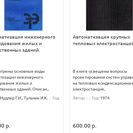
матизация инженерного
Автоматизация крупных
удования жилых и
тепловых электростанци
твенных зданий.
отрены основные виды
В книге освещены вопросы
атизации инженерного
проектирования систем управ
дования жилых и
на тепловых конденсационны
венных зданий. Описан..
электростанция..
Нудлер Г.И., Тульчин И.К.
Год:
Автор:
-
Год:
1974
0 р.
600.00 р.