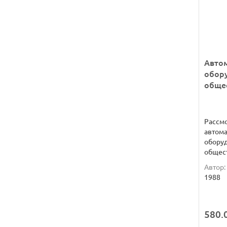
Авто
обор
общес
Рассм
автом
обору
общест
Автор:
1988
580.0