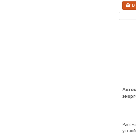
В
Авто
энерг
Рассм
устрой