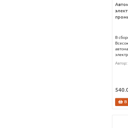
Авто
элект
пром
В сбор
Всесо
автом
электро
Автор:
540.0
В