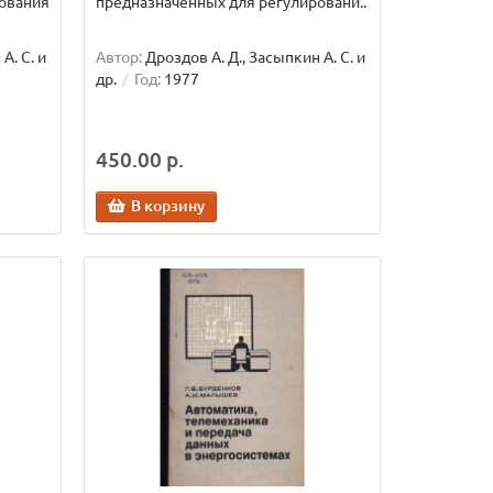
ования
предназначенных для регулировани..
А. С. и
Автор:
Дроздов А. Д., Засыпкин А. С. и
др.
Год:
1977
450.00 р.
В корзину