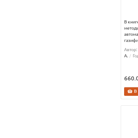
В книг
метод
автома
газифи
Автор:
А.
Го
660.0
В