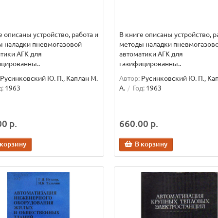
е описаны устройство, работа и
В книге описаны устройство, р
ы наладки пневмогазовой
методы наладки пневмогазов
тики АГК для
автоматики АГК для
цированны..
газифицированны..
Русинковский Ю. П., Каплан М.
Автор:
Русинковский Ю. П., Ка
д:
1963
А.
Год:
1963
0 р.
660.00 р.
 корзину
В корзину