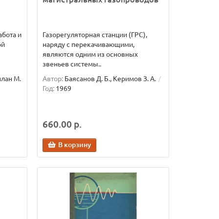
абота и
Газорегуляторная станции (ГРС),
ой
наряду с перекачивающими,
являются одним из основных
звеньев системы..
план М.
Автор:
Баясанов Д. Б., Керимов З. А.
Год:
1969
660.00 р.
В корзину