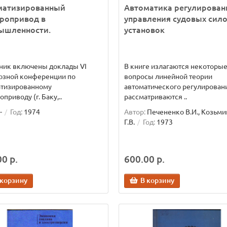
матизированный
Автоматика регулирован
ропривод в
управления судовых сил
ышленности.
установок
ник включены доклады VI
В книге излагаются некоторы
юзной конференции по
вопросы линейной теории
атизированному
автоматического регулирован
приводу (г. Баку,..
рассматриваются ..
-
Год:
1974
Автор:
Печененко В.И., Козьм
Г.В.
Год:
1973
0 р.
600.00 р.
 корзину
В корзину