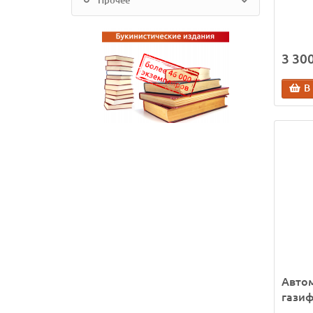
Прочее
3 300
В
Авто
гази