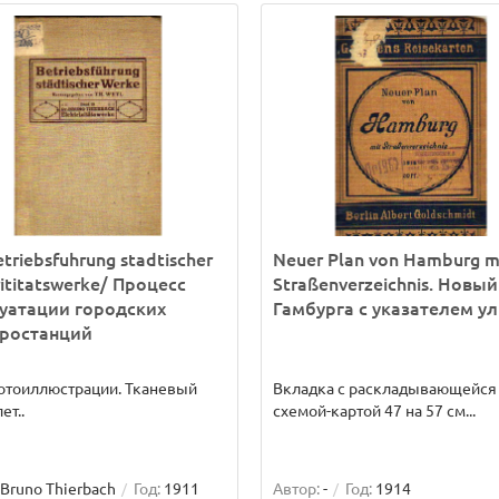
etriebsfuhrung stadtischer
Neuer Plan von Hamburg m
rititatswerke/ Процесс
Straßenverzeichnis. Новый
уатации городских
Гамбурга с указателем у
тростанций
отоиллюстрации. Тканевый
Вкладка с раскладывающейся
ет..
схемой-картой 47 на 57 см...
Bruno Thierbach
Год:
1911
Автор:
-
Год:
1914