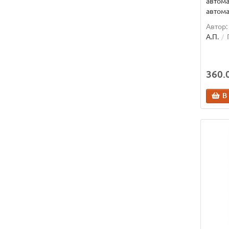
автома
автома
Автор:
А.П.
360.0
В