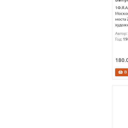
1Ф.Я.А
Моско
моста 
художн
Автор:
Год:
19
180.0
В