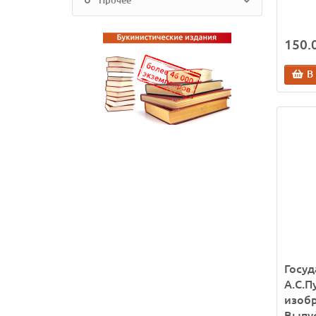
Прочее
150.0
В
Госуд
А.С.П
изобр
Выпус