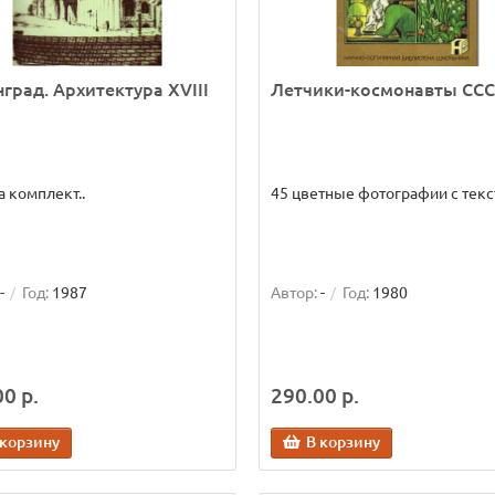
град. Архитектура XVIII
Летчики-космонавты СС
а комплект..
45 цветные фотографии с текс
-
Год:
1987
Автор:
-
Год:
1980
0 р.
290.00 р.
 корзину
В корзину