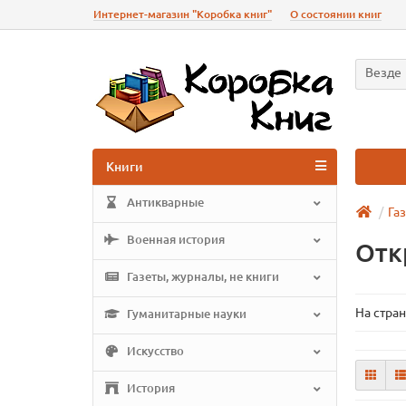
Интернет-магазин "Коробка книг"
О состоянии книг
Везде
Книги
Антикварные
Га
Военная история
Отк
Газеты, журналы, не книги
На стра
Гуманитарные науки
Искусство
История