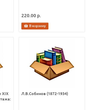
220.00 р.
В корзину
 XIX
Л.В.Собинов (1872-1934)
итажа: