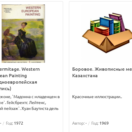
ermitage. Western
Боровое. Живописные ме
ean Painting
Казахстана
дноевропейская
пись)
жоне, `Мадонна с младенцем в
Красочные иллюстрации..
е`. Гейсбрехтс Лейтенс,
й пейзаж`. Хуан Баутиста дель
-
Год:
1972
Автор:
-
Год:
1969