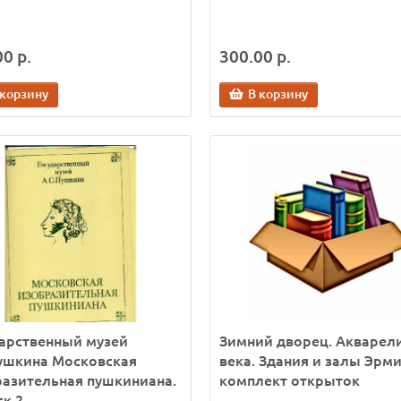
0 р.
300.00 р.
 корзину
В корзину
арственный музей
Зимний дворец. Акварели
ушкина Московская
века. Здания и залы Эрм
азительная пушкиниана.
комплект открыток
к 2