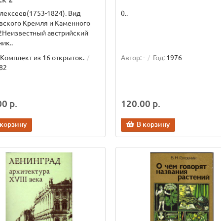
лексеев(1753-1824). Вид
0..
вского Кремля и Каменного
2Неизвестный австрийский
ик..
Комплект из 16 открыток.
Автор:
-
Год:
1976
82
0 р.
120.00 р.
 корзину
В корзину