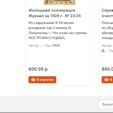
Жилищная кооперация.
Справ
Журнал за 1929 г.. № 23-24
очист
Из содержания: К 50-летию
Описан
рождения тов. Сталина; М.
по сбо
Ложечкина — Что и как мы строим;
обезв
ПОСТРОИМ СОЦИАЛ..
отходо
Автор:
-
Год:
1929
Автор:
Д.
Го
600.00 р.
880.0
В корзину
В
Подпишитесь на наши новости!
Новинки, скидки, предложения!