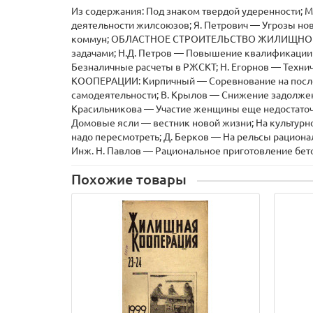
Из содержания: Под знаком твердой удеренности; 
деятельности жилсоюзов; Я. Петрович — Угрозы н
коммун; ОБЛАСТНОЕ СТРОИТЕЛЬСТВО ЖИЛИЩНОЙ КО
задачами; Н.Д. Петров — Повышение квалификации 
Безналичные расчеты в РЖСКТ; Н. Егорнов — Т
КООПЕРАЦИИ: Кирпичный — Соревнование на последн
самодеятельности; В. Крылов — Снижение задолжен
Красильникова — Участие женщины еще недостаточн
Домовые ясли — вестник новой жизни; На культурн
надо пересмотреть; Д. Берков — На рельсы рацион
Инж. Н. Павлов — Рациональное приготовление бето
Похожие товары