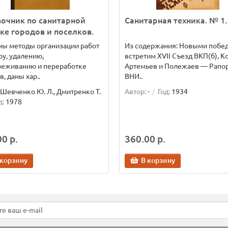
очник по санитарной
Санитарная техника. № 1.
ке городов и поселков.
ы методы организации работ
Из содержания: Новыми побе
ру, удалению,
встретим XVII Съезд ВКП(б), К
реживанию и переработке
Артемьев и Полежаев — Рапо
в, даны хар..
ВНИ..
Шевченко Ю. Л., Дмитренко Т.
Автор:
-
Год:
1934
д:
1978
0 р.
360.00 р.
 корзину
В корзину