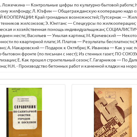
М. Ложечкина — Контрольные цифры по культурно-бытовой работе; 
овому жилфонду; Л. Юзфин — Общегражданскую кооперацию надо оз
ОПЕРАЦИИ: Край громадных возможностей; Путсернак — Жилищ
техников жилсоюзов; Э. Юнгганс — Спецкурсы по жилкооперации; Ф
ехническая и хозяйственная помощь индивидуальщикам; СОЦИА
ем месте; Васильев — Унылая картина; М. Кричевский — Некоторы
ности по квартирной плате; И. Платов — Результаты бесплатност
о; А. Макаровский — Подарок к Октябрю; К. Иванова — Как у нас 
о-бытовом фронте (по письмам с мест); Из стенных газет; ПО СОЮ
ализации; Е. Как прошел строительный сезон; Г. Гагарников — По 
на; Н.Н. - Производство бетонных работ и каменной кладки на мор