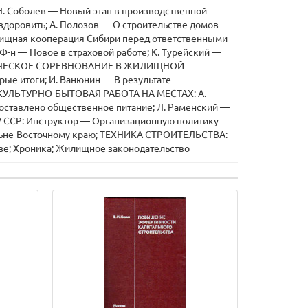
Н. Соболев — Новый этап в производственной
доровить; А. Полозов — О строительстве домов —
ная кооперация Сибири перед ответственными
-н — Новое в страховой работе; К. Турейский —
ЛИСТИЧЕСКОЕ СОРЕВНОВАНИЕ В ЖИЛИЩНОЙ
е итоги; И. Ванюнин — В результате
и; КУЛЬТУРНО-БЫТОВАЯ РАБОТА НА МЕСТАХ: А.
поставлено общественное питание; Л. Раменский —
ЗУ ССР: Инструктор — Организационную политику
Дальне-Восточному краю; ТЕХНИКА СТРОИТЕЛЬСТВА:
озе; Хроника; Жилищное законодательство