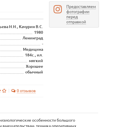
Предоставляем
фотографии
перед
отправкой
ева Н.Н., Качурин В.С.
1980
Ленинград
-
Медицина
184с., ил.
мягкий
Хорошее
обычный
0 отзывов
-физиологические особенности большого
ым вмешательствам, техника оперативных