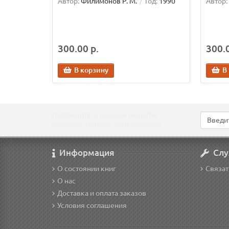
Автор:
Филимонов Р. М.
Год:
1990
Автор:
300.00 р.
300.0
В корзину
В
Подпишитесь на наши новости!
Новинки, скидки, предложения!
Информация
Слу
О состоянии книг
Связат
О нас
Доставка и оплата заказов
Условия соглашения