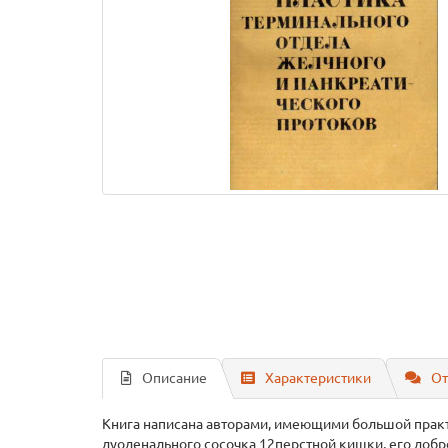
Описание
Характеристики
От
Книга написана авторами, имеющими большой практ
дуоденального сосочка 12перстной кишки, его доб