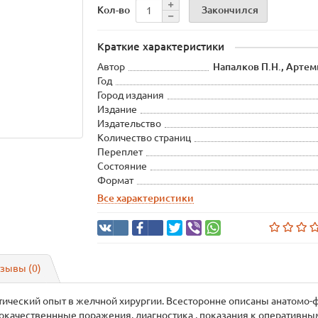
Закончился
Кол-во
Краткие характеристики
Автор
Напалков П.Н., Артемь
Год
Город издания
Издание
Издательство
Количество страниц
Переплет
Состояние
Формат
Все характеристики
зывы (0)
ический опыт в желчной хирургии. Всесторонне описаны анатомо
рокачественнные поражения, диагностика , показания к оперативн