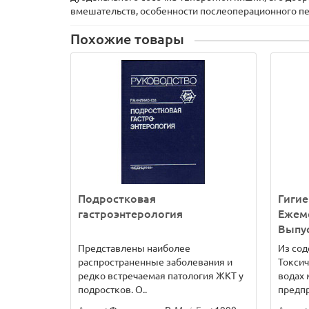
вмешательств, особенности послеоперационного пер
Похожие товары
Подростковая
Гигие
гастроэнтерология
Ежеме
Выпус
Представлены наиболее
Из сод
распространенные заболевания и
Токсич
редко встречаемая патология ЖКТ у
водах
подростков. О..
предпр