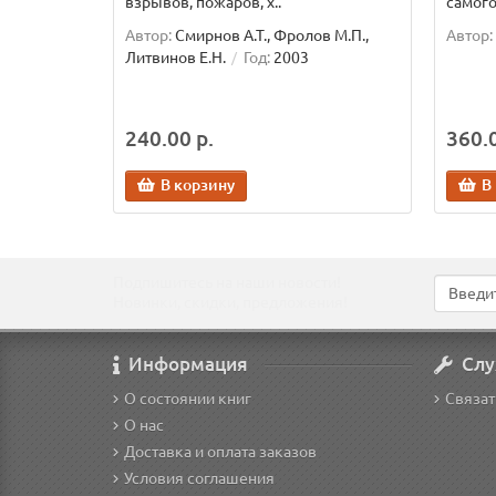
взрывов, пожаров, х..
самого
Автор:
Смирнов А.Т., Фролов М.П.,
Автор:
Литвинов Е.Н.
Год:
2003
240.00 р.
360.0
В корзину
В
Подпишитесь на наши новости!
Новинки, скидки, предложения!
Информация
Слу
О состоянии книг
Связат
О нас
Доставка и оплата заказов
Условия соглашения