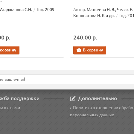
..
Агаджанова С.Н.
Год:
2009
Автор:
Матвеева Н. В., Челак Е. 
Конопатова Н. К и др.
Год:
20
0 р.
240.00 р.
 корзину
В корзину
жба поддержки
Дополнительно
ься с нами
Политика в отношении обрабо
персональных данных