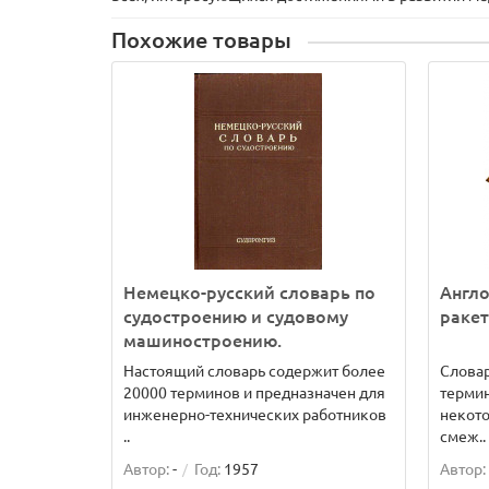
Похожие товары
Немецко-русский словарь по
Англо
судостроению и судовому
ракет
машиностроению.
Настоящий словарь содержит более
Словар
20000 терминов и предназначен для
термин
инженерно-технических работников
некот
..
смеж..
Автор:
-
Год:
1957
Автор: