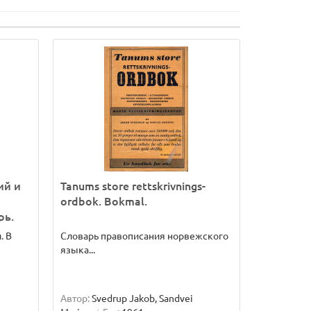
ий и
Tanums store rettskrivnings-
ordbok. Bokmal.
рь.
. В
Словарь правописания норвежского
языка...
Автор:
Svedrup Jakob, Sandvei