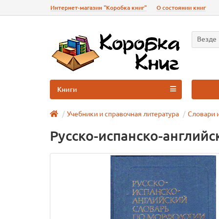
Интернет-магазин "Коробка книг"
О состоянии книг
Везде
Книги
Учебники и справочная литература
Словари 
Русско-испанско-англий