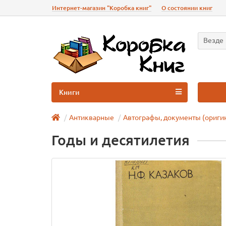
Интернет-магазин "Коробка книг"
О состоянии книг
Везде
Книги
Антикварные
Автографы, документы (ориги
Годы и десятилетия