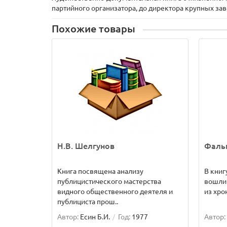
партийного организатора, до директора крупных зав
Похожие товары
Н.В. Шелгунов
Фаль
Книга посвящена анализу
В книг
публицистического мастерства
вошли
видного общественного деятеля и
из хро
публициста прош..
Автор:
Есин Б.И.
Год:
1977
Автор: