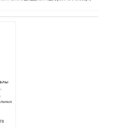
иалы
.
ы
альных
78