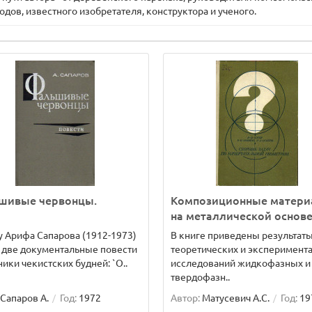
одов, известного изобретателя, конструктора и ученого.
шивые червонцы.
Композиционные матер
на металлической основе
у Арифа Сапарова (1912-1973)
В книге приведены результат
 две документальные повести
теоретических и эксперимент
ники чекистских будней: `О..
исследований жидкофазных и
твердофазн..
Сапаров А.
Год:
1972
Автор:
Матусевич А.С.
Год:
19