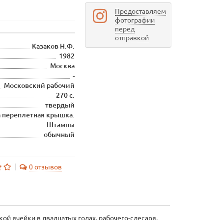
Предоставляем
фотографии
перед
отправкой
Казаков Н.Ф.
1982
Москва
-
Московский рабочий
270 с.
твердый
а переплетная крышка.
Штампы
обычный
0 отзывов
ой ячейки в двадцатых годах, рабочего-слесаря,