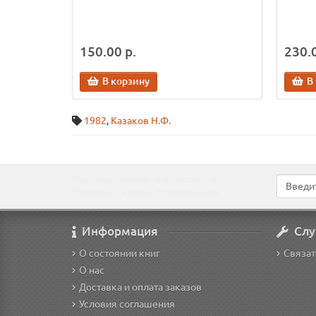
150.00 р.
230.0
В корзину
В
1982
,
Казаков Н.Ф.
Подпишитесь на наши новости!
Новинки, скидки, предложения!
Информация
Слу
О состоянии книг
Связат
О нас
Доставка и оплата заказов
Условия соглашения