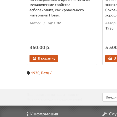
механические свойства
энцикл
асбопеколита, как кровельного
Сохран
материала; Новы..
хороше
Автор:
-
Год:
1941
Автор:
1928
360.00 р.
5 500
В корзину
В
1930
,
Бетц Л.
Подпишитесь на наши новости!
Новинки, скидки, предложения!
Информация
Слу