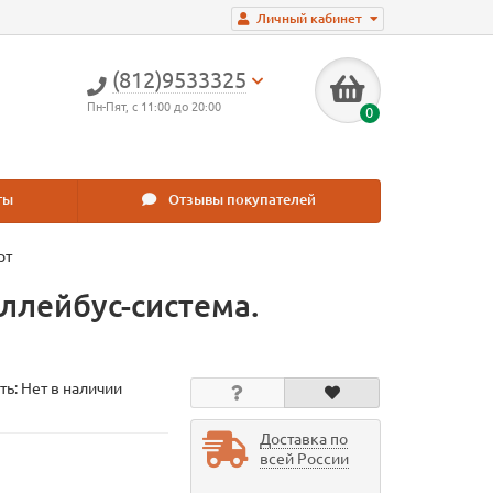
Личный кабинет
(812)9533325
Пн-Пят, с 11:00 до 20:00
0
ты
Отзывы покупателей
рт
роллейбус-система.
ть: Нет в наличии
Доставка по
всей России