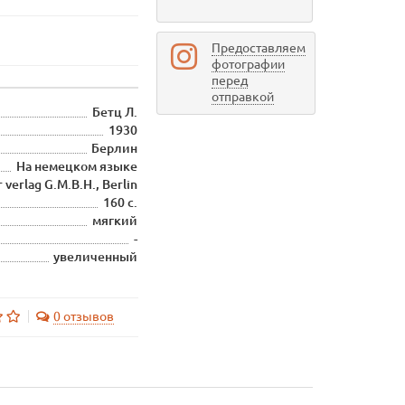
Предоставляем
фотографии
перед
отправкой
Бетц Л.
1930
Берлин
На немецком языке
 verlag G.M.B.H., Berlin
160 с.
мягкий
-
увеличенный
0 отзывов