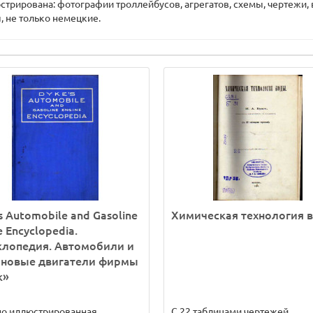
трирована: фотографии троллейбусов, агрегатов, схемы, чертежи,
 не только немецкие.
s Automobile and Gasoline
Химическая технология 
e Encyclopedia.
клопедия. Автомобили и
иновые двигатели фирмы
к»
но иллюстрированная
С 22 таблицами чертежей...