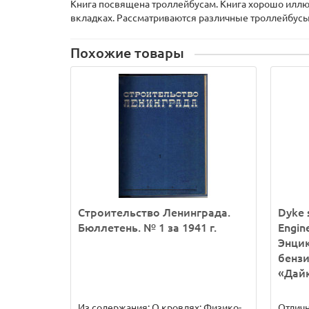
Книга посвящена троллейбусам. Книга хорошо иллюс
вкладках. Рассматриваются различные троллейбусы,
Похожие товары
Строительство Ленинграда.
Dyke 
Бюллетень. № 1 за 1941 г.
Engin
Энци
бенз
«Дай
Из содержания: О кровлях; Физико-
Отлич