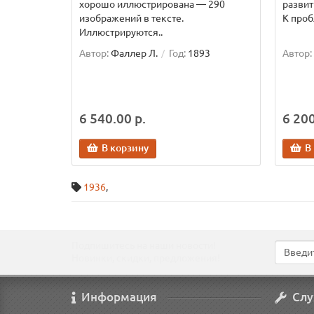
хорошо иллюстрирована — 290
развит
изображений в тексте.
К проб
Иллюстрируются..
Автор:
Фаллер Л.
Год:
1893
Автор:
6 540.00 р.
6 200
В корзину
В
1936
,
Подпишитесь на наши новости!
Новинки, скидки, предложения!
Информация
Слу