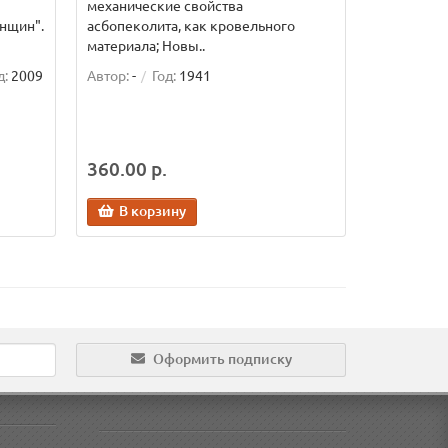
механические свойства
нщин".
асбопеколита, как кровельного
материала; Новы..
д:
2009
Автор:
-
Год:
1941
360.00 р.
В корзину
Оформить подписку