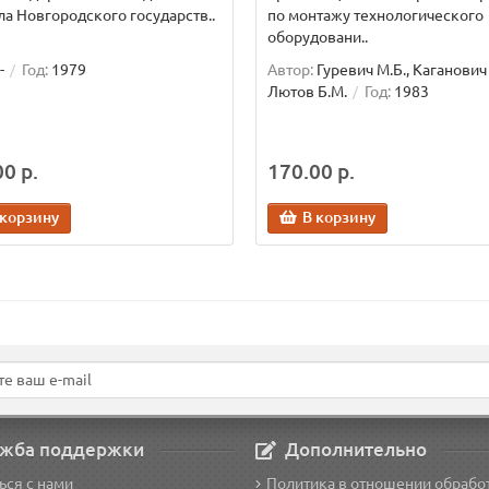
а Новгородского государств..
по монтажу технологического
оборудовани..
-
Год:
1979
Автор:
Гуревич М.Б., Каганович 
Лютов Б.М.
Год:
1983
0 р.
170.00 р.
 корзину
В корзину
жба поддержки
Дополнительно
ься с нами
Политика в отношении обрабо