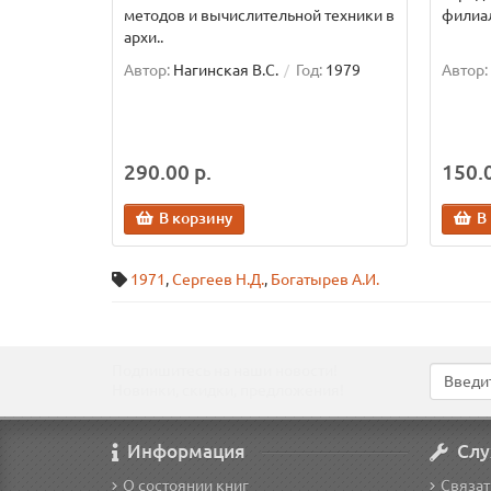
методов и вычислительной техники в
филиал
архи..
Автор:
Нагинская В.С.
Год:
1979
Автор:
290.00 р.
150.0
В корзину
В
1971
,
Сергеев Н.Д.
,
Богатырев А.И.
Подпишитесь на наши новости!
Новинки, скидки, предложения!
Информация
Слу
О состоянии книг
Связат