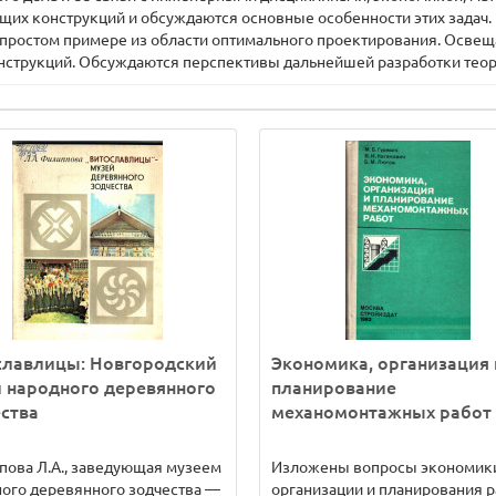
ущих конструкций и обсуждаются основные особенности этих задач.
 простом примере из области оптимального проектирования. Осве
нструкций. Обсуждаются перспективы дальнейшей разработки теор
славлицы: Новгородский
Экономика, организация 
 народного деревянного
планирование
ства
механомонтажных работ
ова Л.А., заведующая музеем
Изложены вопросы экономик
ого деревянного зодчества —
организации и планирования р