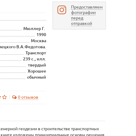
Предоставляем
фотографии
перед
отправкой
Мюллер Г.
1990
Москва
мецкого В.А.Федотова.
Транспорт
239 с., илл.
твердый
Хорошее
обычный
0 отзывов
женерной геодезии в строительстве транспортных
, в книге изложены принципиальные основы решения