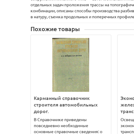
отдельных задач проложения трассы на топографиче
комбинации, описаны способы производства разбив
в натуру, съемка продольных и поперечных профил
Похожие товары
Карманный справочник
Экон
строителя автомобильных
желе
дорог.
транс
В Справочнике приведены
Освещ
повседневно необходимые
эконо
основные справочные сведения: о
трансп