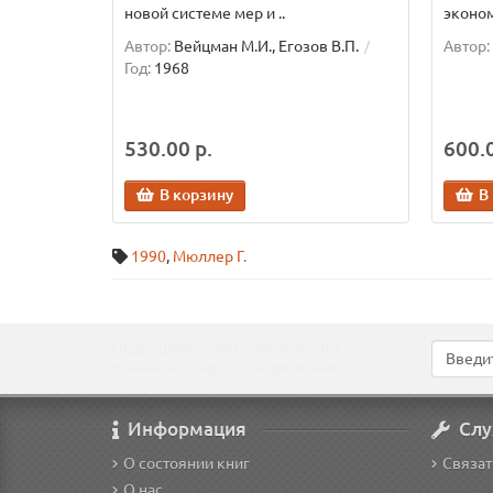
новой системе мер и ..
эконом
Автор:
Вейцман М.И., Егозов В.П.
Автор:
Год:
1968
530.00 р.
600.0
В корзину
В
1990
,
Мюллер Г.
Подпишитесь на наши новости!
Новинки, скидки, предложения!
Информация
Слу
О состоянии книг
Связат
О нас