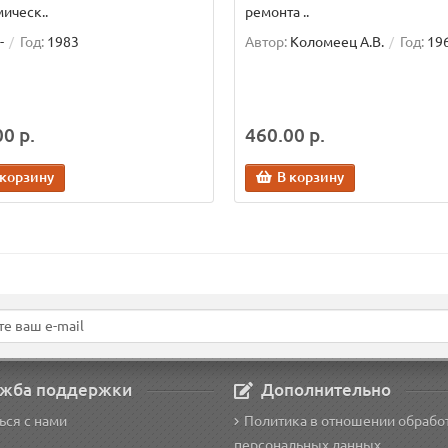
ическ..
ремонта ..
-
Год:
1983
Автор:
Коломеец А.В.
Год:
19
0 р.
460.00 р.
 корзину
В корзину
жба поддержки
Дополнительно
ься с нами
Политика в отношении обрабо
персональных данных