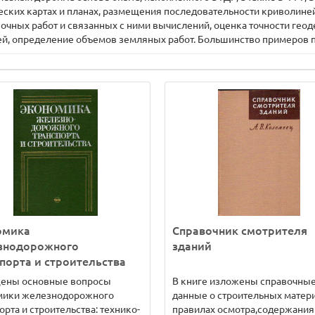
ских картах и планах, размещения последовательности криволиней
очных работ и связанных с ними вычислений, оценка точности гео
ей, определение объемов земляных работ. Большинство примеров 
омика
Справочник смотрителя
знодорожного
зданий
порта и строительства
ены основные вопросы
В книге изложены справочны
мики железнодорожного
данные о строительных матери
орта и строительства: технико-
правилах осмотра,содержания