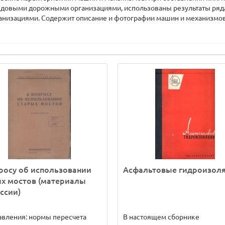
довыми дорожными организациями, использованы результаты ряда
анизациями. Содержит описание и фотографии машин и механизмов,
росу об использовании
Асфальтовые гидроизол
х мостов (материалы
ссии)
авления: нормы пересчета
В настоящем сборнике