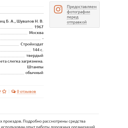
Предоставляем
фотографии
перед
ц Б. А., Шувалов Н. В.
отправкой
1967
Москва
-
Стройиздат
144 с.
твердый
та слегка загрязнена.
Штампы
обычный
0 отзывов
их проездов. Подробно рассмотрены средства
и использован опыт работы дорожных организаций