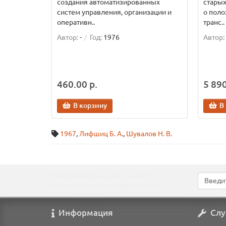
создания автоматизированных
старых
систем управления, организации и
о поло
оперативн..
транс..
Автор:
-
Год:
1976
Автор:
460.00 р.
5 890
В корзину
В
1967
,
Лифшиц Б. А.
,
Шувалов Н. В.
Подпишитесь на наши новости!
Новинки, скидки, предложения!
Информация
Слу