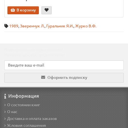
В корзину
1989
,
Зверенчук Л.
,
Гуральник Я.И.
,
Журко В.Ф.
Подпишитесь на наши новости!
Новинки, скидки, предложения!
Оформить подписку
Информация
О состоянии книг
О нас
Доставка и оплата заказов
Условия соглашения