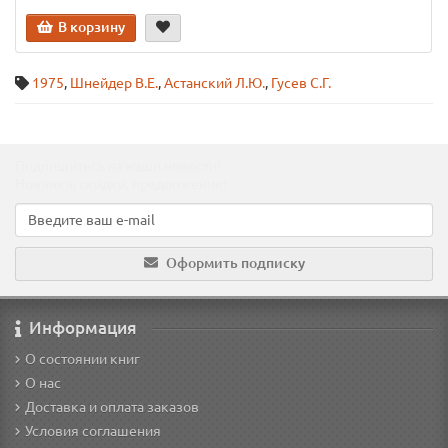
В корзину
1975
,
Шнейдер В.Е.
,
Астанский Л.Ю.
,
Гусев С.Г.
Подпишитесь на наши новости!
Новинки, скидки, предложения!
Оформить подписку
Информация
О состоянии книг
О нас
Доставка и оплата заказов
Условия соглашения