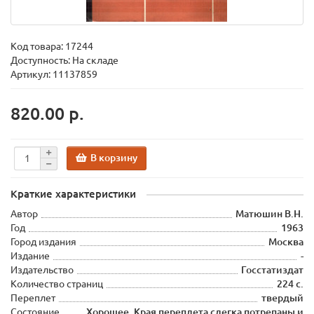
Код товара:
17244
Доступность: На складе
Артикул: 11137859
820.00 р.
В корзину
Краткие характеристики
Автор
Матюшин В.Н.
Год
1963
Город издания
Москва
Издание
-
Издательство
Госстатиздат
Количество страниц
224 с.
Переплет
твердый
Состояние
Хорошее. Края переплета слегка потрепаны и