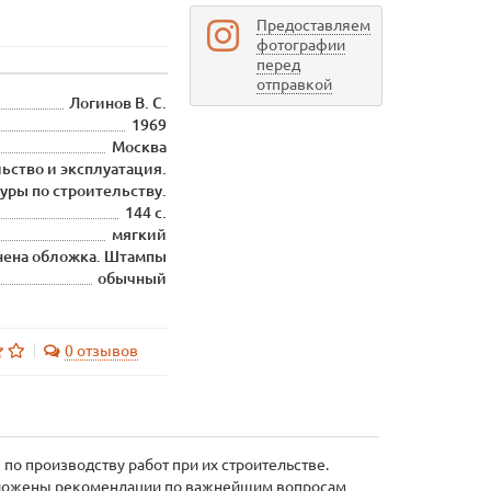
Предоставляем
фотографии
перед
отправкой
Логинов В. С.
1969
Москва
ьство и эксплуатация.
уры по строительству.
144 с.
мягкий
знена обложка. Штампы
обычный
0 отзывов
о производству работ при их строительстве.
Изложены рекомендации по важнейшим вопросам