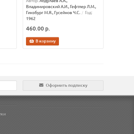
Автор:
Абдулаев А.А.,
Владимировский А.И., Гефтлер Л.М.,
Гинзбург М.Я., Гусейнов Ч.С.
Год:
1962
460.00 р.
В корзину
Оформить подписку
тки