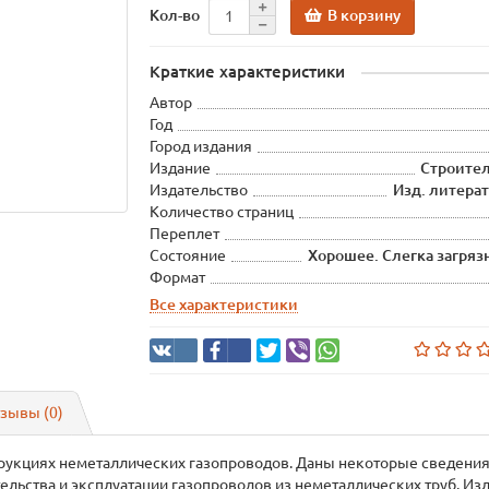
В корзину
Кол-во
Краткие характеристики
Автор
Год
Город издания
Издание
Строител
Издательство
Изд. литерат
Количество страниц
Переплет
Состояние
Хорошее. Слегка загря
Формат
Все характеристики
зывы (0)
рукциях неметаллических газопроводов. Даны некоторые сведения п
ельства и эксплуатации газопроводов из неметаллических труб. 