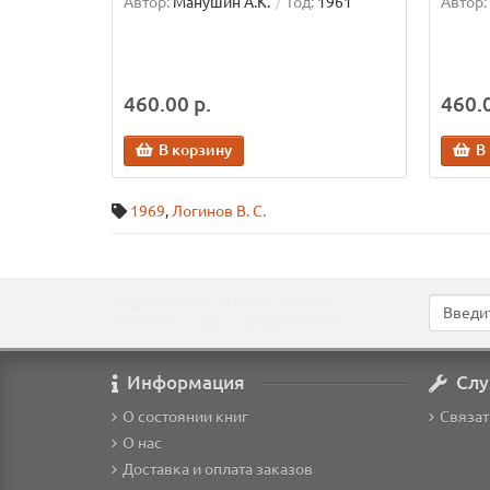
Автор:
Манушин А.К.
Год:
1961
Автор:
460.00 р.
460.0
В корзину
В
1969
,
Логинов В. С.
Подпишитесь на наши новости!
Новинки, скидки, предложения!
Информация
Слу
О состоянии книг
Связат
О нас
Доставка и оплата заказов