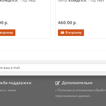
Коляда И.А.
Год:
1952
Автор:
Коляда И.А.
Год:
1951
0 р.
460.00 р.
 корзину
В корзину
жба поддержки
Дополнительно
ься с нами
Политика в отношении обрабо
персональных данных