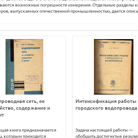
ываются возможные погрешности измерения. Отдельные разделы кн
еров, выпускаемых отечественной промышленностью, дается описа
роводная сеть, ее
Интенсификация работы
йство, содержание и
городского водопровода
нт
щая книга предназначается
Задача настоящей работы —
ц, которым приходится
обобщить достигнутые результ