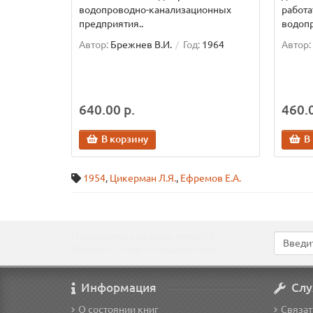
водопроводно-канализационных
работа
предприятия..
водопр
Автор:
Брежнев В.И.
Год:
1964
Автор:
640.00 р.
460.0
В корзину
В
1954
,
Цикерман Л.Я.
,
Ефремов Е.А.
Подпишитесь на наши новости!
Новинки, скидки, предложения!
Информация
Слу
О состоянии книг
Связат