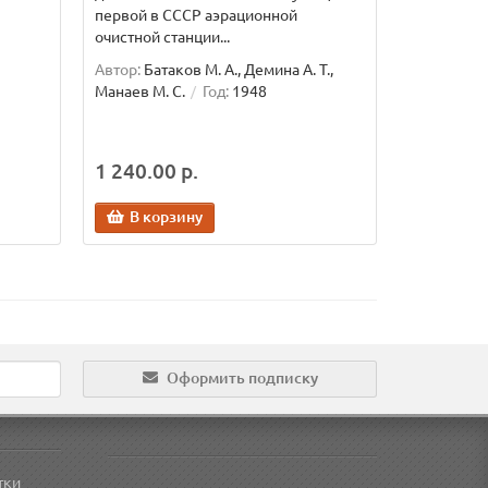
первой в СССР аэрационной
очистной станции...
Автор:
Батаков М. А., Демина А. Т.,
Манаев М. С.
Год:
1948
1 240.00 р.
В корзину
Оформить подписку
тки