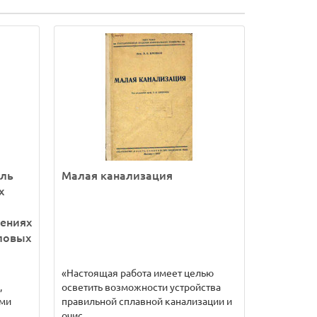
оль
Малая канализация
х
ениях
ловых
«Настоящая работа имеет целью
,
осветить возможности устройства
ими
правильной сплавной канализации и
очис..