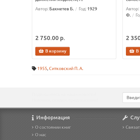
Автор:
Бахметев Б.
Год:
1929
Автор:
Ф.
Го
2 750.00 р.
2 350
В корзину
В
1955
,
Ситковский П. А.
Подпишитесь на наши новости!
Новинки, скидки, предложения!
Информация
Слу
О состоянии книг
Связат
О нас