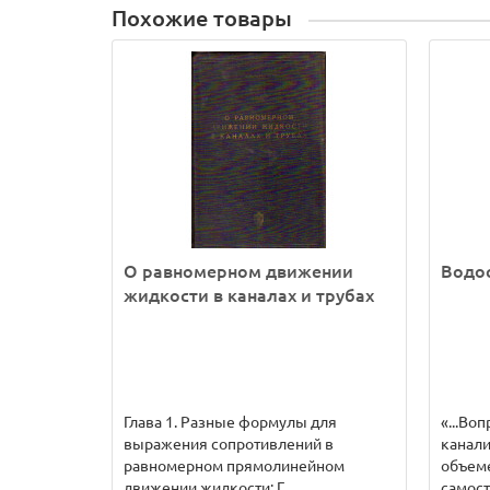
Похожие товары
О равномерном движении
Водо
жидкости в каналах и трубах
Глава 1. Разные формулы для
«...Во
выражения сопротивлений в
канали
равномерном прямолинейном
объеме
движении жидкости; Г..
самост