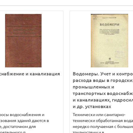
снабжение и канализация
Водомеры. Учет и контр
расхода воды в городски
промышленных и
транспортных водоснабж
и канализациях, гидроси
и др. установках
просы водоснабжения и
Технически или санитарно-
зования зданий даются в
технически обработанная вода
, достаточном для
нередко получаемая с больш
оятельного п..
трудностями и в..