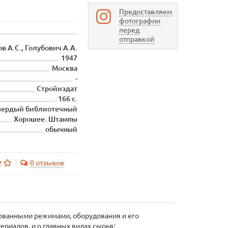
Предоставляем
фотографии
перед
отправкой
в А.С., Голубович А.А.
1947
Москва
-
Стройиздат
166 с.
вердый библиотечный
Хорошее. Штампы
обычный
0 отзывов
рованными режимами, оборудования и его
риалов, и о главных видах сырья: