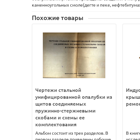
каменноугольных смоле(дегте и пеке, нефтебитума
Похожие товары
Чертежи стальной
Инду
унифицированной опалубки из
крыш
щитов соединяемых
ремон
пружинно-стержневыми
скобами и схемы ее
комплектования
Альбом состоит из трех разделов. В
В книг
первом разделе приведены рабочие
исслед