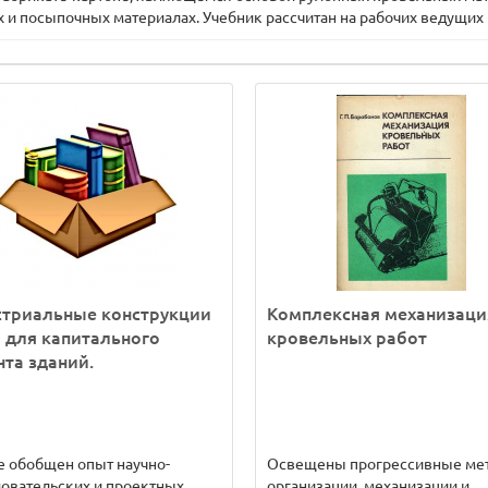
х и посыпочных материалах. Учебник рассчитан на рабочих ведущи
стриальные конструкции
Комплексная механизаци
 для капитального
кровельных работ
та зданий.
е обобщен опыт научно-
Освещены прогрессивные ме
овательских и проектных
организации, механизации и