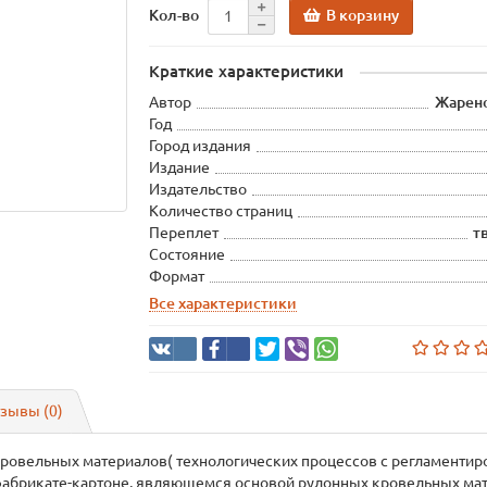
В корзину
Кол-во
Краткие характеристики
Автор
Жарено
Год
Город издания
Издание
Издательство
Количество страниц
Переплет
т
Состояние
Формат
Все характеристики
зывы (0)
кровельных материалов( технологических процессов с регламенти
абрикате-картоне, являющемся основой рулонных кровельных мате