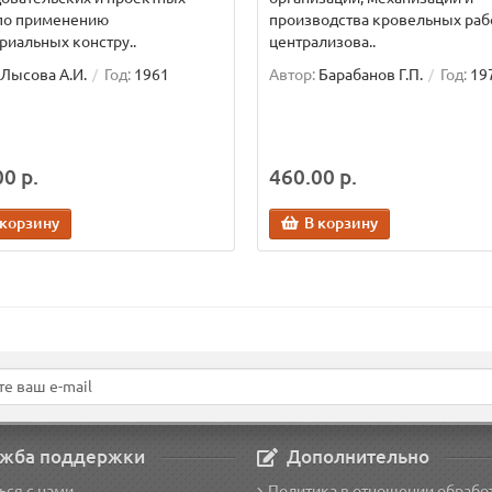
 по применению
производства кровельных рабо
риальных констру..
централизова..
Лысова А.И.
Год:
1961
Автор:
Барабанов Г.П.
Год:
19
0 р.
460.00 р.
 корзину
В корзину
жба поддержки
Дополнительно
ься с нами
Политика в отношении обрабо