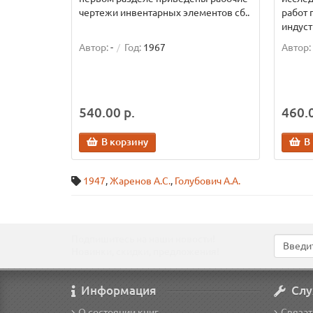
чертежи инвентарных элементов сб..
работ
индуст
Автор:
-
Год:
1967
Автор:
540.00 р.
460.0
В корзину
В
1947
,
Жаренов А.С.
,
Голубович А.А.
Подпишитесь на наши новости!
Новинки, скидки, предложения!
Информация
Слу
О состоянии книг
Связат