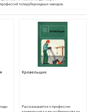
х профессий толерубероидных заводов.
я
Кровельщик
тоды
Рассказывается о профессии
кровельщика и ее особенностях на