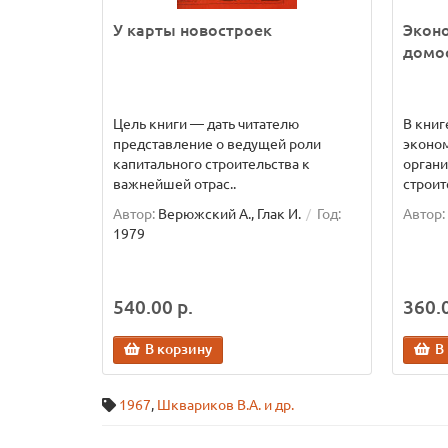
У карты новостроек
Экон
домо
Цель книги — дать читателю
В книг
представление о ведущей роли
эконо
капитального строительства к
орган
важнейшей отрас..
строит
Автор:
Верюжский А., Глак И.
Год:
Автор:
1979
540.00 р.
360.0
В корзину
В
1967
,
Шквариков В.А. и др.