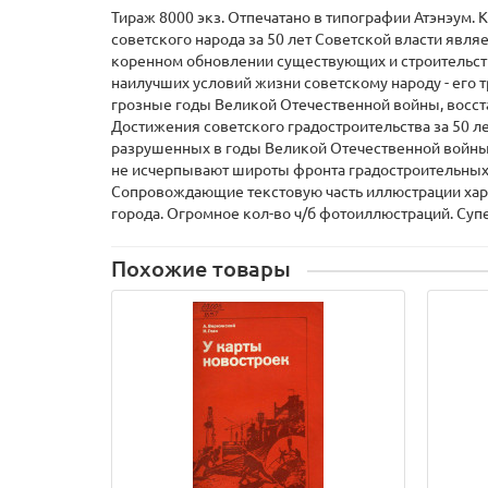
Тираж 8000 экз. Отпечатано в типографии Атэнэум
советского народа за 50 лет Советской власти явля
коренном обновлении существующих и строительств
наилучших условий жизни советскому народу - его 
грозные годы Великой Отечественной войны, восста
Достижения советского градостроительства за 50 лет
разрушенных в годы Великой Отечественной войны, 
не исчерпывают широты фронта градостроительных р
Сопровождающие текстовую часть иллюстрации хара
города. Огромное кол-во ч/б фотоиллюстраций. Суп
Похожие товары