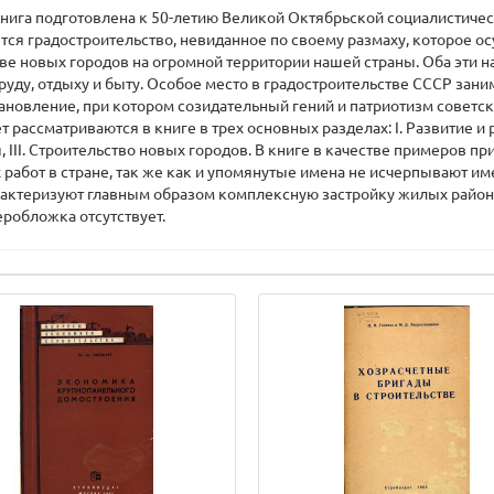
. Книга подготовлена к 50-летию Великой Октябрьской социалистич
ется градостроительство, невиданное по своему размаху, которое 
е новых городов на огромной территории нашей страны. Оба эти 
труду, отдыху и быту. Особое место в градостроительстве СССР зан
новление, при котором созидательный гений и патриотизм советск
 рассматриваются в книге в трех основных разделах: I. Развитие и 
III. Строительство новых городов. В книге в качестве примеров пр
абот в стране, так же как и упомянутые имена не исчерпывают им
ктеризуют главным образом комплексную застройку жилых районов
еробложка отсутствует.