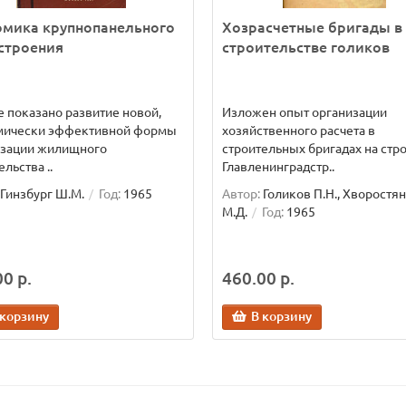
омика крупнопанельного
Хозрасчетные бригады в
строения
строительстве голиков
е показано развитие новой,
Изложен опыт организации
мически эффективной формы
хозяйственного расчета в
изации жилищного
строительных бригадах на стр
ельства ..
Главленинградстр..
Гинзбург Ш.М.
Год:
1965
Автор:
Голиков П.Н., Хворостя
М.Д.
Год:
1965
0 р.
460.00 р.
 корзину
В корзину