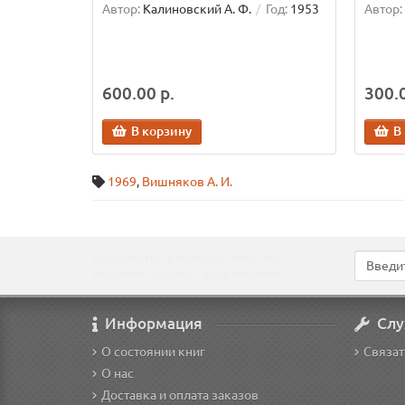
Автор:
Калиновский А. Ф.
Год:
1953
Автор:
600.00 р.
300.0
В корзину
В
1969
,
Вишняков А. И.
Подпишитесь на наши новости!
Новинки, скидки, предложения!
Информация
Слу
О состоянии книг
Связат
О нас
Доставка и оплата заказов