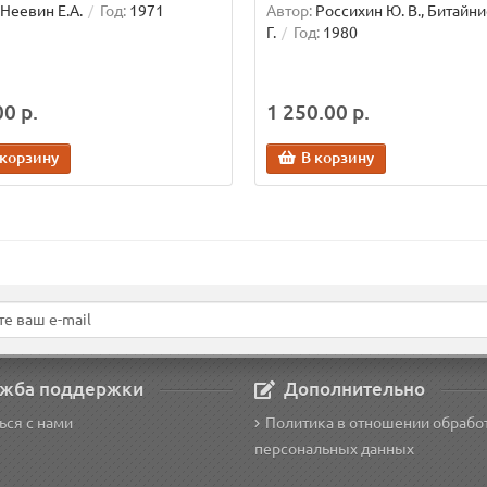
Неевин Е.А.
Год:
1971
Автор:
Россихин Ю. В., Битайни
Г.
Год:
1980
0 р.
1 250.00 р.
 корзину
В корзину
жба поддержки
Дополнительно
ься с нами
Политика в отношении обрабо
персональных данных