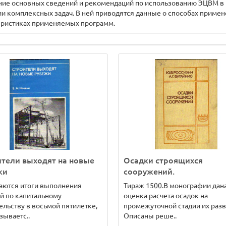
ние основных сведений и рекомендаций по использованию ЭЦВМ в 
и комплексных задач. В ней приводятся данные о способах приме
ктеристиках применяемых программ.
тели выходят на новые
Осадки строящихся
жи
сооружений.
аются итоги выполнения
Тираж 1500.В монографии дан
й по капитальному
оценка расчета осадок на
ельству в восьмой пятилетке,
промежуточной стадии их разв
зываетс..
Описаны реше..