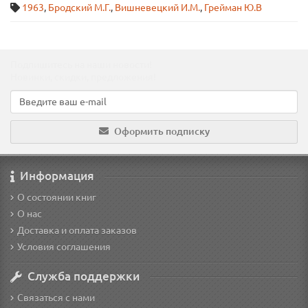
1963
,
Бродский М.Г.
,
Вишневецкий И.М.
,
Грейман Ю.В
Подпишитесь на наши новости!
Новинки, скидки, предложения!
Оформить подписку
Информация
О состоянии книг
О нас
Доставка и оплата заказов
Условия соглашения
Служба поддержки
Связаться с нами