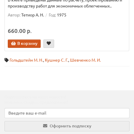
В книге приведены данные по расчету, проектированию и
производству работ для экономичных облегченных..
Автор:
Тетиор А. Н.
Год:
1975
660.00 р.
В корзину
Гольдштейн М. Н.
,
Кушнер С. Г.
,
Шевченко М. И.
Подпишитесь на наши новости!
Новинки, скидки, предложения!
Оформить подписку