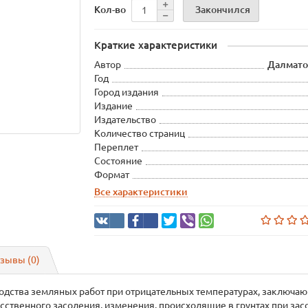
Закончился
Кол-во
Краткие характеристики
Автор
Далматов
Год
Город издания
Издание
Издательство
Количество страниц
Переплет
Состояние
Формат
Все характеристики
зывы (0)
водства земляных работ при отрицательных температурах, заключа
твенного засоления, изменения, происходящие в грунтах при засо