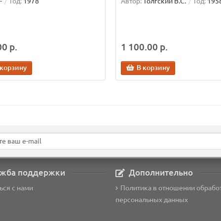
-
Год:
1978
Автор:
Толгский В.С.
Год:
195
0 р.
1 100.00 р.
 корзину
В корзину
жба поддержки
Дополнительно
ься с нами
Политика в отношении обрабо
персональных данных