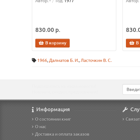
Автор:
-
Год:
1977
Автор:
830.00 р.
830.0
В корзину
В
1966
,
Далматов Б. И.
,
Ласточкин В. С.
Подпишитесь на наши новости!
Новинки, скидки, предложения!
Информация
Слу
О состоянии книг
Связат
О нас
Доставка и оплата заказов