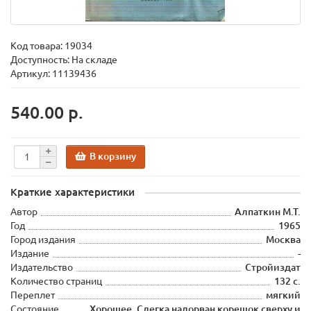
Код товара:
19034
Доступность: На складе
Артикул: 11139436
540.00 р.
В корзину
Краткие характеристики
Автор
Алпаткин М.Т.
Год
1965
Город издания
Москва
Издание
-
Издательство
Стройиздат
Количество страниц
132 с.
Переплет
мягкий
Состояние
Хорошее. Слегка надорван корешок сверху и