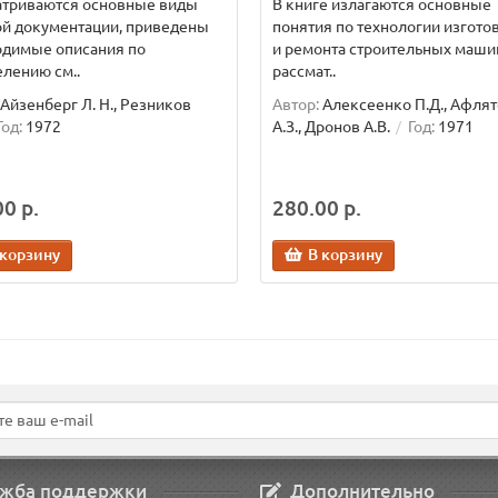
атриваются основные виды
В книге излагаются основные
ой документации, приведены
понятия по технологии изгото
одимые описания по
и ремонта строительных маши
лению см..
рассмат..
Айзенберг Л. Н., Резников
Автор:
Алексеенко П.Д., Афля
Год:
1972
А.З., Дронов А.В.
Год:
1971
0 р.
280.00 р.
 корзину
В корзину
жба поддержки
Дополнительно