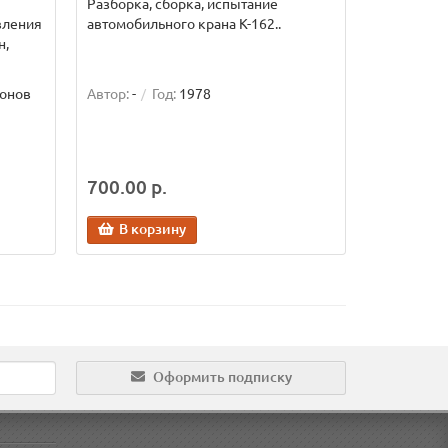
Разборка, сборка, испытание
вления
автомобильного крана К-162..
н,
тонов
Автор:
-
Год:
1978
700.00 р.
В корзину
Оформить подписку