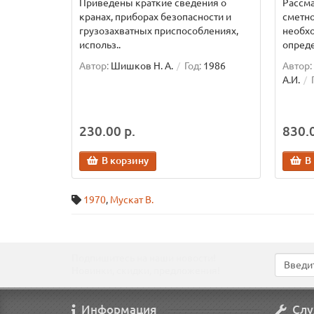
Приведены краткие сведения о
Рассм
кранах, приборах безопасности и
сметн
грузозахватных приспособлениях,
необх
использ..
опреде
Автор:
Шишков Н. А.
Год:
1986
Автор:
А.И.
230.00 р.
830.0
В корзину
В
1970
,
Мускат В.
Подпишитесь на наши новости!
Новинки, скидки, предложения!
Информация
Слу