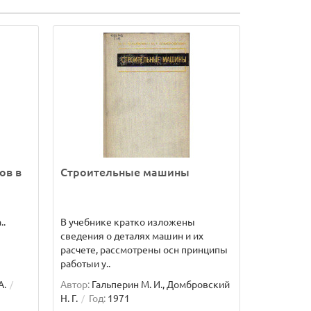
ов в
Строительные машины
..
В учебнике кратко изложены
сведения о деталях машин и их
расчете, рассмотрены осн принципы
работыи у..
А.
Автор:
Гальперин М. И., Домбровский
Н. Г.
Год:
1971