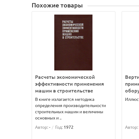
Похожие товары
Расчеты экономической
Верти
эффективности применения
прим
машин в строительстве
обору
В книге излагается методика
Иллюст
определения производительности
строительных машин и величины
основных и ..
Автор:
-
Год:
1972
Автор: