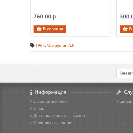
760.00 р.
300.0
В корзину
В
1965
,
Макрушин А.Я.
Подпишитесь на наши новости!
Новинки, скидки, предложения!
Информация
Слу
О состоянии книг
Связат
О нас
Доставка и оплата заказов
Условия соглашения