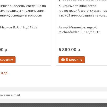
нике приведены сведения по
Книга имеет множество
ам, посадкам и техническим
иллюстраций: фото, схемы, че
ениям; освещены вопросы
т. п. 703 иллюстрации в тексте..
Марков В. А.
Год:
1955
Автор:
Мишенфельдер С.
Michenfelder C.
Год:
1912
0 р.
6 880.00 р.
 корзину
В корзину
 и др.