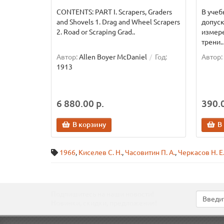
CONTENTS: PART I. Scrapers, Graders
В учеб
and Shovels 1. Drag and Wheel Scrapers
допуск
2. Road or Scraping Grad..
измер
трени..
Автор:
Allen Boyer McDaniel
Год:
Автор:
1913
6 880.00 р.
390.0
В корзину
В
1966
,
Киселев С. Н.
,
Часовитин П. А.
,
Черкасов Н. Е.
Подпишитесь на наши новости!
Новинки, скидки, предложения!