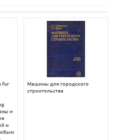
 fur
Машины для городского
строительства
ng
раны и
ля
ей и
особым
й