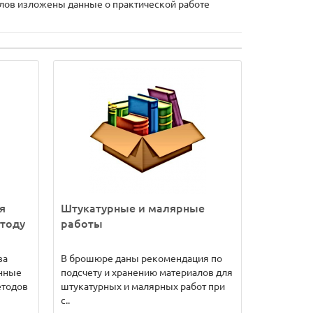
алов изложены данные о практической работе
я
Штукатурные и малярные
етоду
работы
ва
В брошюре даны рекомендация по
енные
подсчету и хранению материалов для
етодов
штукатурных и малярных работ при
с..