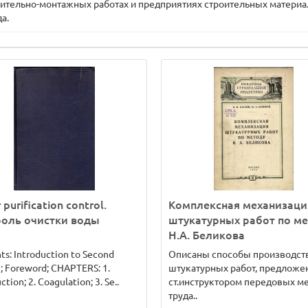
роительно-монтажных работах и предприятиях строительных матери
а.
purification control.
Комплексная механизаци
роль очистки воды
штукатурных работ по м
Н.А. Беликова
ts: Introduction to Second
Описаны способы производст
n; Foreword; CHAPTERS: 1.
штукатурных работ, предлож
ction; 2. Coagulation; 3. Se..
ст.инструктором передовых м
труда..