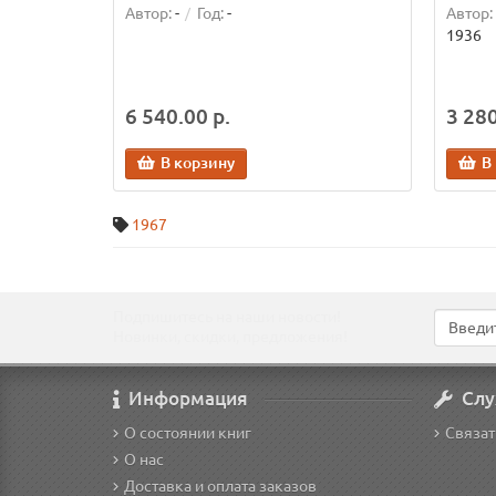
Автор:
-
Год:
-
Автор:
1936
6 540.00 р.
3 280
В корзину
В
1967
Подпишитесь на наши новости!
Новинки, скидки, предложения!
Информация
Слу
О состоянии книг
Связат
О нас
Доставка и оплата заказов