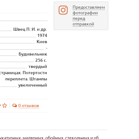
Предоставляем
фотографии
перед
отправкой
Швец П. И. и др.
1974
Киев
-
Будивельник
256 с.
твердый
 страницах. Потертости
переплета. Штампы
увеличенный
0 отзывов
укатурных, малярных, обойных, стекольных и об