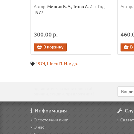
Автор:
Миткин Б. А., Титов А. И.
Год:
Автор:
1977
300.00 р.
460.0
В корзину
В
1974
,
Швец П. И. и др.
Подпишитесь на наши новости!
Новинки, скидки, предложения!
Информация
Слу
О состоянии книг
Связат
О нас