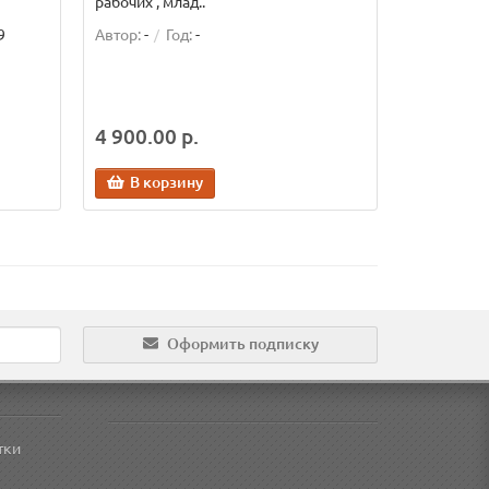
рабочих , млад..
9
Автор:
-
Год:
-
4 900.00 р.
В корзину
Оформить подписку
тки