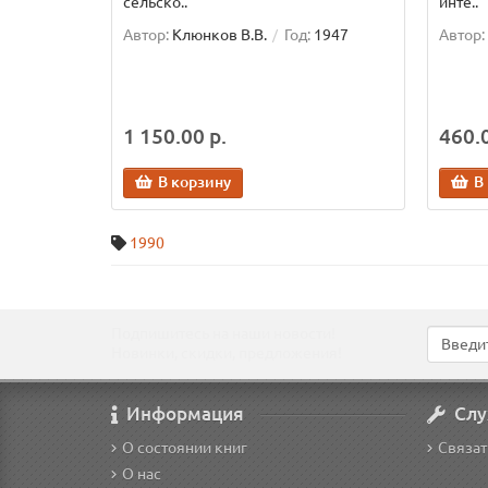
сельско..
инте..
Автор:
Клюнков В.В.
Год:
1947
Автор:
1 150.00 р.
460.0
В корзину
В
1990
Подпишитесь на наши новости!
Новинки, скидки, предложения!
Информация
Слу
О состоянии книг
Связат
О нас