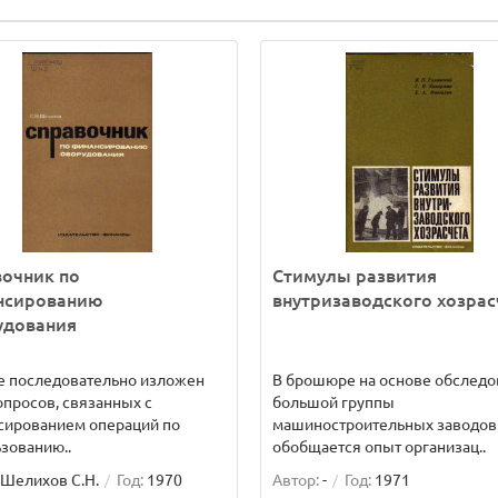
очник по
Стимулы развития
нсированию
внутризаводского хозрас
удования
е последовательно изложен
В брошюре на основе обследо
опросов, связанных с
большой группы
сированием операций по
машиностроительных заводов
зованию..
обобщается опыт организац..
Шелихов С.Н.
Год:
1970
Автор:
-
Год:
1971