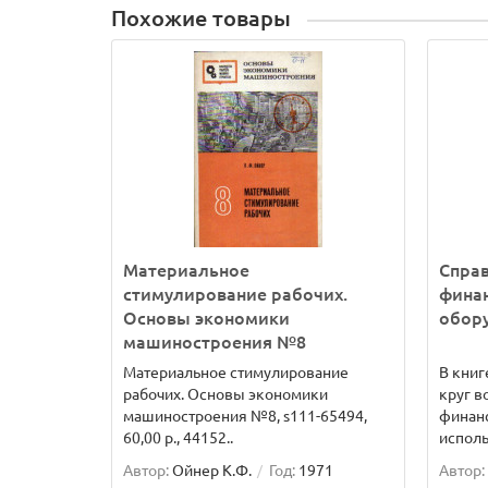
Похожие товары
Материальное
Справ
стимулирование рабочих.
фина
Основы экономики
обор
машиностроения №8
Материальное стимулирование
В книг
рабочих. Основы экономики
круг в
машиностроения №8, s111-65494,
финан
60,00 р., 44152..
исполь
Автор:
Ойнер К.Ф.
Год:
1971
Автор: