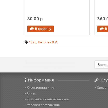
80.00 р.
360.0
В корзину
В
1975
,
Петрова В.И.
Подпишитесь на наши новости!
Новинки, скидки, предложения!
Информация
Слу
О состоянии книг
Связат
О нас
Доставка и оплата заказов
Условия соглашения