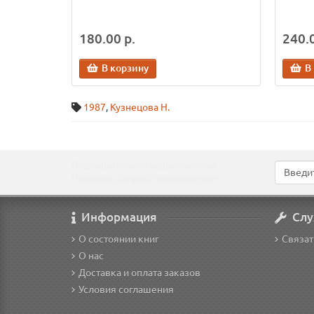
180.00 р.
240.0
В корзину
В
1987
,
Кузнецова Н.
Подпишитесь на наши новости!
Новинки, скидки, предложения!
Информация
Слу
О состоянии книг
Связат
О нас
Доставка и оплата заказов
Условия соглашения