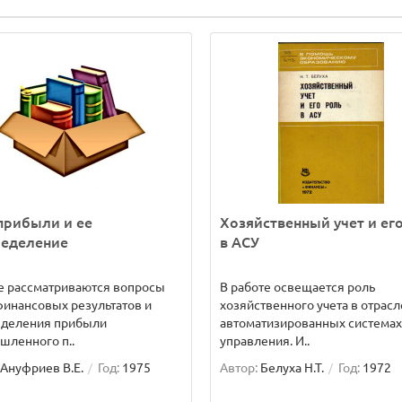
прибыли и ее
Хозяйственный учет и ег
ределение
в АСУ
е рассматриваются вопросы
В работе освещается роль
финансовых результатов и
хозяйственного учета в отрас
еделения прибыли
автоматизированных системах
шленного п..
управления. И..
Ануфриев В.Е.
Год:
1975
Автор:
Белуха Н.Т.
Год:
1972