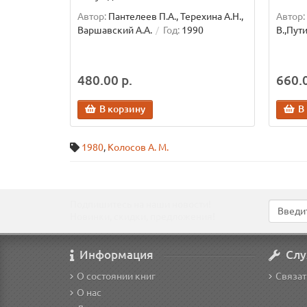
Автор:
Пантелеев П.А., Терехина А.Н.,
Автор:
Варшавский А.А.
Год:
1990
В.,Пут
480.00 р.
660.0
В корзину
В
1980
,
Колосов А. М.
Подпишитесь на наши новости!
Новинки, скидки, предложения!
Информация
Слу
О состоянии книг
Связат
О нас