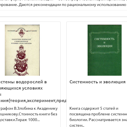
ирование. Даются рекомендации по рациональному использованию 
истемы водорослей в
Системность и эволюция
няющихся условиях
ы
ния(теория,эксперимент,предположения)
графом В.Злобина к Академику
Книга содержит 5 статей и
ешникову.Стоимость книги без
посвящена проблеме системно
доставки.Тираж 1000...
биологии. Рассматривается зн
систем..