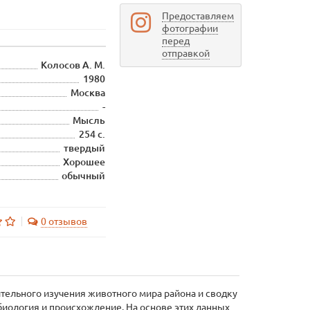
Предоставляем
фотографии
перед
отправкой
Колосов А. М.
1980
Москва
-
Мысль
254 с.
твердый
Хорошее
обычный
0 отзывов
ительного изучения животного мира района и сводку
биология и происхождение. На основе этих данных