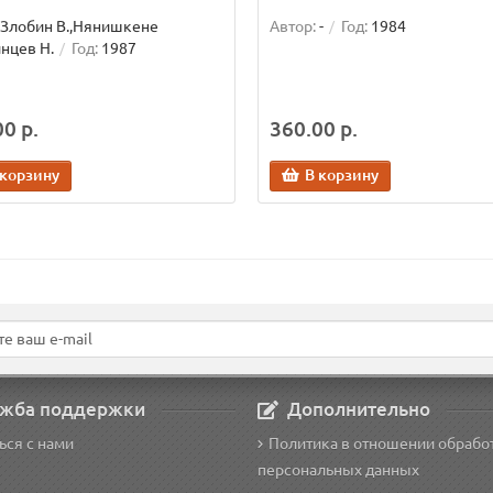
Злобин В.,Нянишкене
Автор:
-
Год:
1984
инцев Н.
Год:
1987
0 р.
360.00 р.
 корзину
В корзину
жба поддержки
Дополнительно
ься с нами
Политика в отношении обрабо
персональных данных