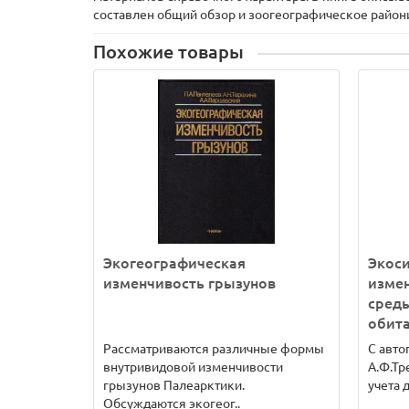
составлен общий обзор и зоогеографическое район
Похожие товары
Экогеографическая
Экос
изменчивость грызунов
изме
сред
обита
Рассматриваются различные формы
С авто
внутривидовой изменчивости
А.Ф.Тр
грызунов Палеарктики.
учета 
Обсуждаются экогеог..