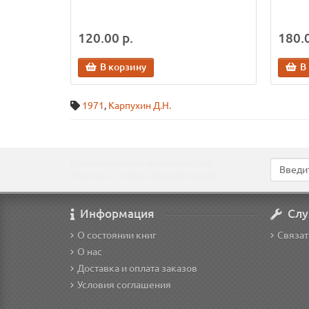
120.00 р.
180.0
В корзину
В
1971
,
Карпухин Д.Н.
Подпишитесь на наши новости!
Новинки, скидки, предложения!
Информация
Слу
О состоянии книг
Связат
О нас
Доставка и оплата заказов
Условия соглашения