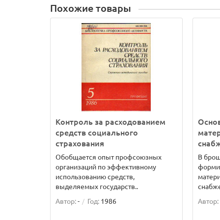
Похожие товары
Контроль за расходованием
Осно
средств социального
матер
страхования
снаб
Обобщается опыт профсоюзных
В бро
организаций по эффективному
форми
использованию средств,
матери
выделяемых государств..
снабжен
Автор:
-
Год:
1986
Автор: