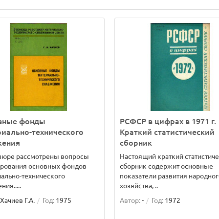
вные фонды
РСФСР в цифрах в 1971 г.
иально-технического
Краткий статистический
жения
сборник
шюре рассмотрены вопросы
Настоящий краткий статистич
рования основных фондов
сборник содержит основные
ально-технического
показатели развития народног
ия.....
хозяйства, ..
Хачиев Г.А.
Год:
1975
Автор:
-
Год:
1972