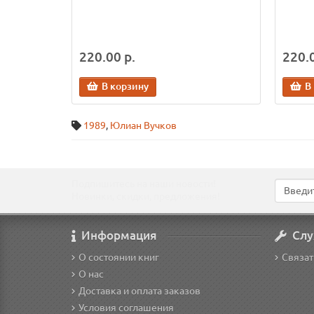
220.00 р.
220.0
В корзину
В
1989
,
Юлиан Вучков
Подпишитесь на наши новости!
Новинки, скидки, предложения!
Информация
Слу
О состоянии книг
Связат
О нас
Доставка и оплата заказов
Условия соглашения