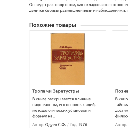
Он ведет разговор о том, как складываются отношен
делится своими размышлениями и наблюдениями, пом
Похожие товары
Тропами Заратустры
Позна
В книге раскрывается влияние
В книг
ницшеанства, его основных идей,
тайн м
методологических установок и
достиж
формул на ..
филосо
Автор:
Одуев С.Ф.
Год:
1976
Автор: