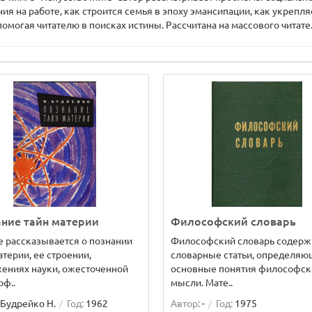
ия на работе, как строится семья в эпоху эмансипации, как укрепля
огая читателю в поисках истины. Рассчитана на массового читате
ние тайн материи
Философский словарь
е рассказывается о познании
Философский словарь содерж
атерии, ее строении,
словарные статьи, определя
ениях науки, ожесточенной
основные понятия философск
ф..
мысли. Мате..
Будрейко Н.
Год:
1962
Автор:
-
Год:
1975