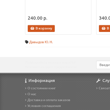
240.00 р.
340.0
В корзину
В
Давыдов Ю. Н.
Подпишитесь на наши новости!
Новинки, скидки, предложения!
Информация
Слу
О состоянии книг
Связат
О нас
Доставка и оплата заказов
Условия соглашения