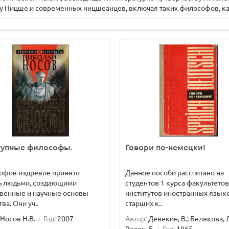
у Ницше и современных ницшеанцев, включая таких философов, ка
тупные философы.
Говори по-немецки!
офов издревле принято
Данное пособи рассчитано на
ь людьми, создающими
студентов 1 курса факультетов
твенные и научные основы
институтов иностранных языко
ва. Они уч..
старших к..
Носов Н.В.
Год:
2007
Автор:
Девекин, В.; Белякова, Л