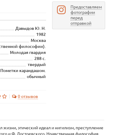
Предоставляем
фотографии
перед
отправкой
Давыдов Ю. Н.
1982
Москва
ственной философии).
Молодая гвардия
288 с.
твердый
 Пометки карандашом.
обычный
0 отзывов
 жизни, этический идеал и нигилизм, преступление
стого и Ф. Достоевского. Нравственная философия