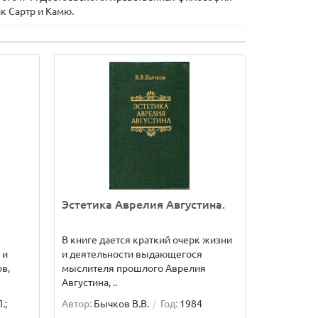
к Сартр и Камю.
Эстетика Аврелия Августина.
В книге дается краткий очерк жизни
 и
и деятельности выдающегося
в,
мыслителя прошлого Аврелия
Августина, ..
.;
Автор:
Бычков В.В.
Год:
1984