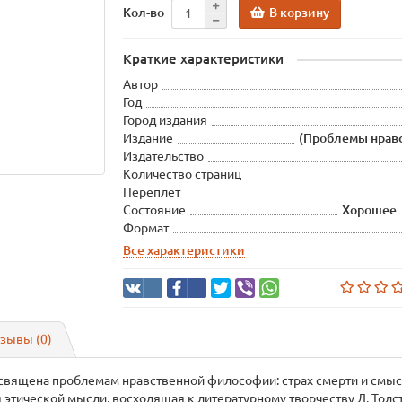
В корзину
Кол-во
Краткие характеристики
Автор
Год
Город издания
Издание
(Проблемы нрав
Издательство
Количество страниц
Переплет
Состояние
Хорошее.
Формат
Все характеристики
зывы (0)
священа проблемам нравственной философии: страх смерти и смысл
ция этической мысли, восходящая к литературному творчеству Л. Тол