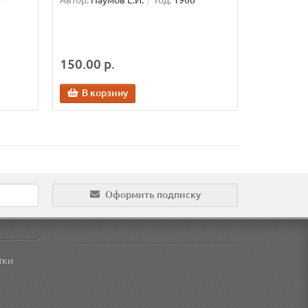
4
Автор:
Наумов Е.И.
Год:
1960
150.00 р.
В корзину
Оформить подписку
тки