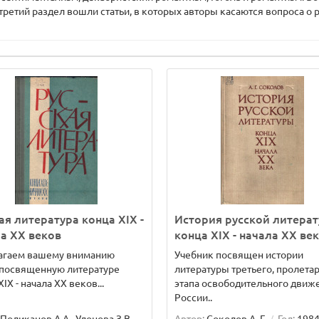
ретий раздел вошли статьи, в которых авторы касаются вопроса о 
ая литература конца XIX -
История русской литера
а ХХ веков
конца ХIХ - начала ХХ ве
агаем вашему вниманию
Учебник посвящен истории
 посвященную литературе
литературы третьего, пролета
IX - начала ХХ веков...
этапа освободительного движ
России..