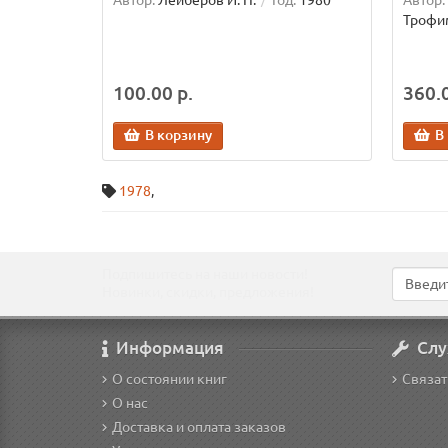
Автор:
Лейберов И. П.
Год:
1980
Автор:
Трофим
100.00 р.
360.0
В корзину
В
1978
,
Подпишитесь на наши новости!
Новинки, скидки, предложения!
Информация
Слу
О состоянии книг
Связат
О нас
Доставка и оплата заказов