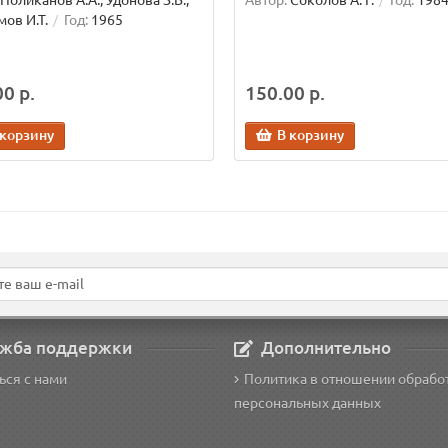
Поликанов А.А., Удонова З.В.,
Автор:
Соколов А. Г.
Год:
198
ов И.Т.
Год:
1965
0 р.
150.00 р.
 корзину
В корзину
жба поддержки
Дополнительно
ься с нами
Политика в отношении обрабо
персональных данных