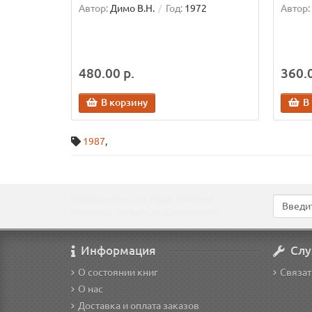
Автор:
Димо В.Н.
Год:
1972
Автор:
480.00 р.
360.0
В корзину
В
1987
,
Подпишитесь на наши новости!
Новинки, скидки, предложения!
Информация
Слу
О состоянии книг
Связат
О нас
Доставка и оплата заказов