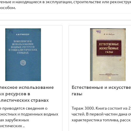
емые и находящиеся в эксплуатации, строительстве или реконстр
пособом.
лексное использование
Естественные и искусств
х ресурсов в
газы
листических странах
е приводятся сведения о
Тираж 3000. Книга состоит из 2
хностных и подземных водных
частей. В первой частим дана 
сах зарубежных
характеристика топлива, расск
истических ..