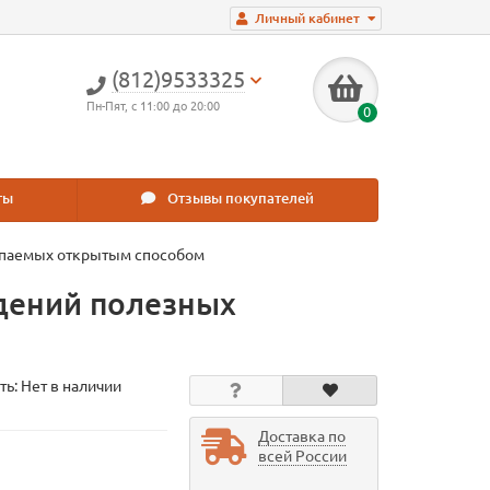
Личный кабинет
(812)9533325
Пн-Пят, с 11:00 до 20:00
0
ты
Отзывы покупателей
опаемых открытым способом
дений полезных
ть: Нет в наличии
Доставка по
всей России