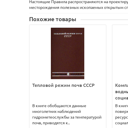
Настоящие Правила распространяются на проектиру
месторождения полезных ископаемых открытым с
Похожие товары
Тепловой режим почв СССР
Комп
водны
социа
В книге обобщаются данные
В книг
многолетних наблюдений
повер
гидрометеослужбы за температурой
ресур
почв, приводятся к..
социал