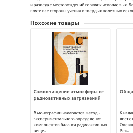
и разведке месторождений горючих ископаемых. Бо
почти все стороны учения о твердых полезных ископ
Похожие товары
Самоочищение атмосферы от
Обща
радиоактивных загрязнений
В монографии излагаются методы
К изд
экспериментального определения
лист с
компонентов баланса радиоактивных
Океан
веще..
Рек..