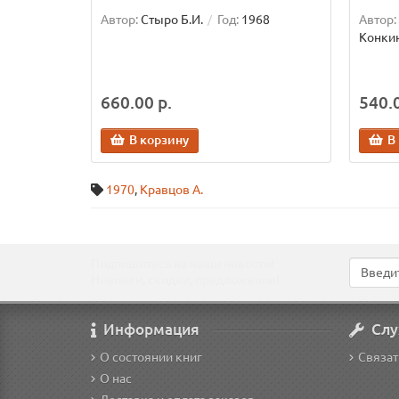
Автор:
Стыро Б.И.
Год:
1968
Автор:
Конкин
660.00 р.
540.0
В корзину
В
1970
,
Кравцов А.
Подпишитесь на наши новости!
Новинки, скидки, предложения!
Информация
Слу
О состоянии книг
Связат
О нас