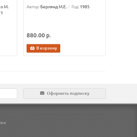
ко М.
Автор:
Берлянд М.Е.
Год:
1985
71
880.00 р.
В корзину
Оформить подписку
тки