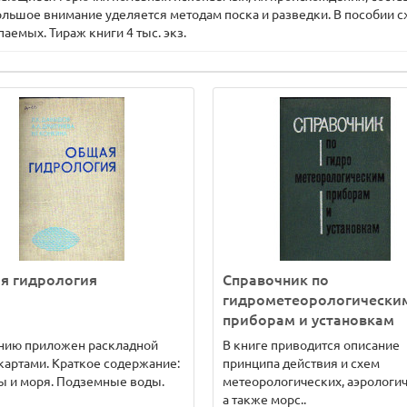
льшое внимание уделяется методам поска и разведки. В пособии с
аемых. Тираж книги 4 тыс. экз.
я гидрология
Справочник по
гидрометеорологически
приборам и установкам
анию приложен раскладной
В книге приводится описание
 картами. Краткое содержание:
принципа действия и схем
ы и моря. Подземные воды.
метеорологических, аэрологич
а также морс..