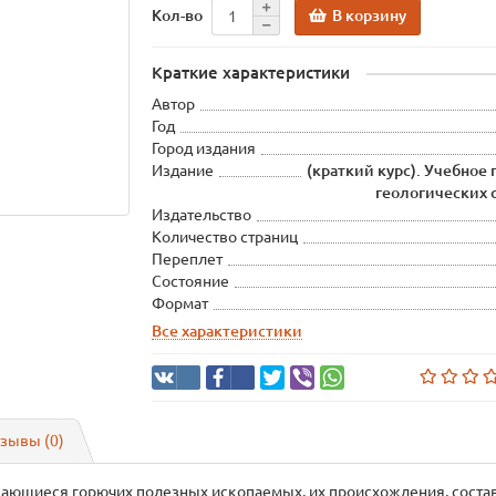
В корзину
Кол-во
Краткие характеристики
Автор
Год
Город издания
Издание
(краткий курс). Учебное
геологических 
Издательство
Количество страниц
Переплет
Состояние
Формат
Все характеристики
зывы (0)
ающиеся горючих полезных ископаемых, их происхождения, состава