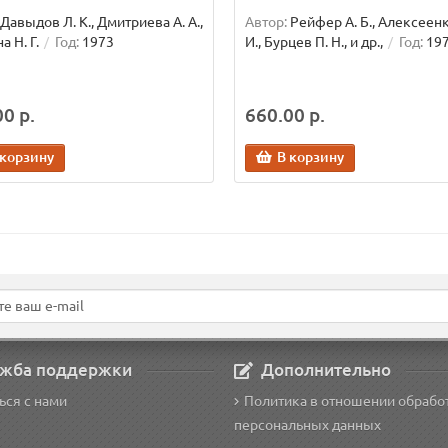
Давыдов Л. К., Дмитриева А. А.,
Автор:
Рейфер А. Б., Алексеен
а Н. Г.
Год:
1973
И., Бурцев П. Н., и др.,
Год:
19
0 р.
660.00 р.
 корзину
В корзину
жба поддержки
Дополнительно
ься с нами
Политика в отношении обрабо
персональных данных