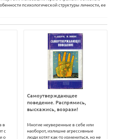
обенности психологической структуры личности, ее
Самоутверждающее
поведение. Распрямись,
выскажись, возрази!
в в
Многие неуверенные в себе или
т с
наоборот, излишне агрессивные
и о
люди хотят как-то измениться, но не