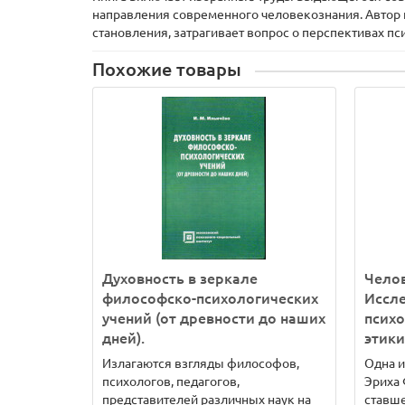
направления современного человекознания. Автор п
становления, затрагивает вопрос о перспективах пс
Похожие товары
Духовность в зеркале
Челов
философско-психологических
Иссл
учений (от древности до наших
псих
дней).
этики
Излагаются взгляды философов,
Одна и
психологов, педагогов,
Эриха 
представителей различных наук на
ставше