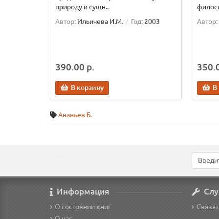
природу и сущн..
филосо
Автор:
Ильичева И.М.
Год:
2003
Автор:
390.00 р.
350.0
В корзину
В
Ананьев Б.
Подпишитесь на наши новости!
Новинки, скидки, предложения!
Информация
Слу
О состоянии книг
Связат
О нас