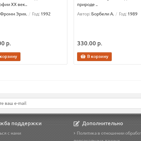
фии ХХ век..
природе ..
Фромм Эрих.
Год:
1992
Автор:
Борбели А.
Год:
1989
0 р.
330.00 р.
 корзину
В корзину
жба поддержки
Дополнительно
ься с нами
Политика в отношении обрабо
персональных данных