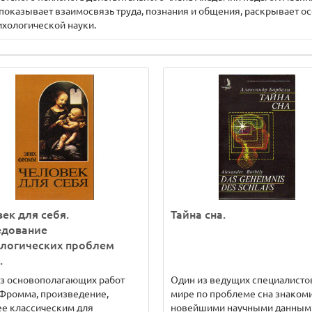
оказывает взаимосвязь труда, познания и общения, раскрывает ос
ихологической науки.
ек для себя.
Тайна сна.
едование
ологических проблем
.
з основополагающих работ
Один из ведущих специалисто
Фромма, произведение,
мире по проблеме сна знакоми
е классическим для
новейшими научными данным