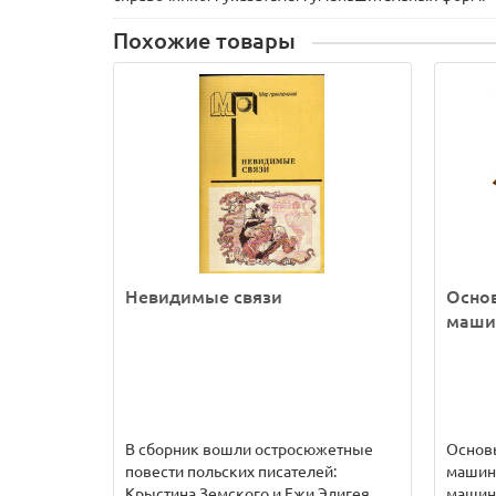
Похожие товары
Невидимые связи
Осно
маши
В сборник вошли остросюжетные
Основ
повести польских писателей:
машин:
Крыстина Земского и Ежи Эдигея.
машин