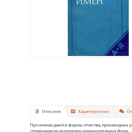
Описание
Характеристики
От
При именах даются формы отчества, производные 
справочником-указателем уменьшительных форм.