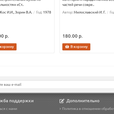
льностям «Ст..
частей речи совре..
Кос И.И., Зорин В.А.
Год:
1978
Автор:
Милославский И. Г.
Го
0 р.
180.00 р.
 корзину
В корзину
жба поддержки
Дополнительно
ься с нами
Политика в отношении обрабо