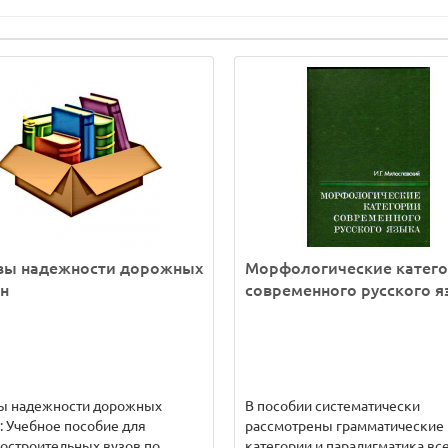
вы надежности дорожных
Морфологические катег
н
современного русского я
ы надежности дорожных
В пособии систематически
 Учебное пособие для
рассмотрены грамматические
остроительных вузов по
категории и парадигматика вс