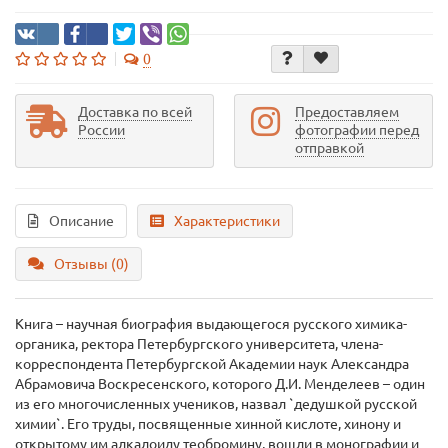
0
Доставка по всей
Предоставляем
России
фотографии перед
отправкой
Описание
Характеристики
Отзывы (0)
Книга – научная биография выдающегося русского химика-
органика, ректора Петербургского университета, члена-
корреспондента Петербургской Академии наук Александра
Абрамовича Воскресенского, которого Д.И. Менделеев – один
из его многочисленных учеников, назвал `дедушкой русской
химии`. Его труды, посвященные хинной кислоте, хинону и
открытому им алкалоиду теобромину, вошли в монографии и