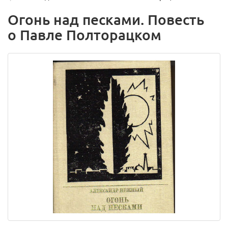
Огонь над песками. Повесть
о Павле Полторацком