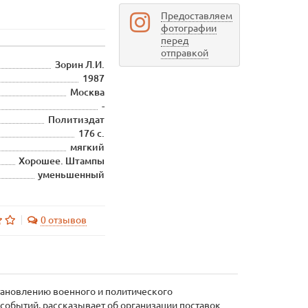
Предоставляем
фотографии
перед
отправкой
Зорин Л.И.
1987
Москва
-
Политиздат
176 с.
мягкий
Хорошее. Штампы
уменьшенный
0 отзывов
тановлению военного и политического
событий, рассказывает об организации поставок