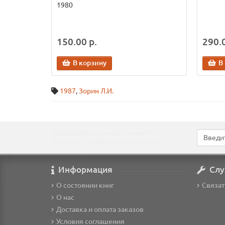
1980
150.00 р.
290.0
В корзину
В
1987
,
Зорин Л.И.
Подпишитесь на наши новости!
Новинки, скидки, предложения!
Информация
Слу
О состоянии книг
Связат
О нас
Доставка и оплата заказов
Условия соглашения