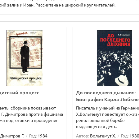
й залив и Иран. Рассчитана на широкий круг читателей.
цигский процесс
До последнего дыхания:
Биография Карла Либкне
енты сборника показывают
Писатель и ученый из Германи
 Г. Димитрова против фашизма
X.Вольгемут повествует о жиз
мя подготовки и проведения
революционной борьбе
выдающегося деят..
Димитров Г.
Год:
1984
Автор:
Вольгемут Х.
Год:
198