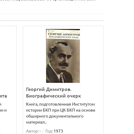
Георгий Димитров.
хта
Биографический очерк
и
Книга, подготовленная Институтом
ни и
истории БКП при ЦК БКП на основе
обширного документального
материал..
0
Автор:
-
Год:
1973